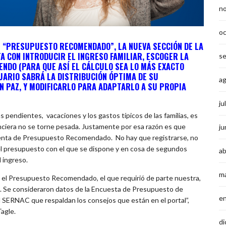
n
o
E “PRESUPUESTO RECOMENDADO”, LA NUEVA SECCIÓN DE LA
A CON INTRODUCIR EL INGRESO FAMILIAR, ESCOGER LA
s
DENDO (PARA QUE ASÍ EL CÁLCULO SEA LO MÁS EXACTO
SUARIO SABRÁ LA DISTRIBUCIÓN ÓPTIMA DE SU
a
 PAZ, Y MODIFICARLO PARA ADAPTARLO A SU PROPIA
ju
pendientes, vacaciones y los gastos típicos de las familias, es
nciera no se torne pesada. Justamente por esa razón es que
ju
amienta de Presupuesto Recomendado. No hay que registrarse, no
r el presupuesto con el que se dispone y en cosa de segundos
ab
l ingreso.
m
s el Presupuesto Recomendado, el que requirió de parte nuestra,
as. Se consideraron datos de la Encuesta de Presupuesto de
e
l SERNAC que respaldan los consejos que están en el portal”,
agle.
di