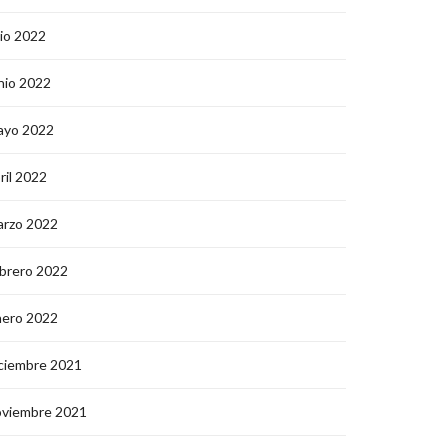
lio 2022
nio 2022
ayo 2022
ril 2022
arzo 2022
brero 2022
nero 2022
ciembre 2021
oviembre 2021