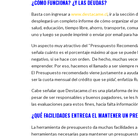
¿CÓMO FUNCIONA? ¿Y LAS DEUDAS?
Basta con ingresar a
www.destacame.cl
, ir a la secció
desplegará un completo informe de cómo organizar el 
salud, educación, tiempo libre, ahorro, transporte, comu
uno y luego se puede imprimir o enviar por email para h
Un aspecto muy atractivo del “Presupuesto Recomendad
señala cuánto es el porcentaje máximo al que se puede l
negativo, si se hace con orden. De hecho, muchas veces e
emprender. Por eso, hacemos el llamado a ser siempre r
El Presupuesto recomendado viene justamente a ayudar
ser la cuota mensual del crédito que se pida”, enfatiza Ru
Cabe señalar que Destacame.cl es una plataforma de incl
pesar de ser responsables y buenos pagadores, se les hac
las evaluaciones para estos fines, hacía falta informac
¿QUÉ FACILIDADES ENTREGA EL MANTENER UN P
La herramienta de presupuesto da muchas facilidades a l
herramientas necesarias para mantener un presupuesto 