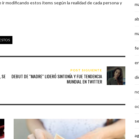
e ir modificando estos ítems según la realidad de cada persona y
m
ab
m
ESTOS
fe
e
POST SIGUIENTE
 SE
DEBUT DE "MADRE" LIDERÓ SINTONÍA Y FUE TENDENCIA
di
MUNDIAL EN TWITTER
n
o
s
a