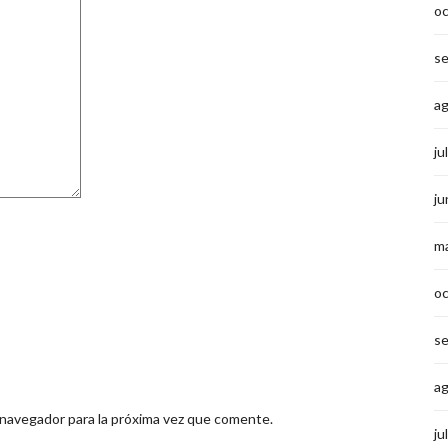
o
s
a
ju
ju
m
o
s
a
 navegador para la próxima vez que comente.
ju