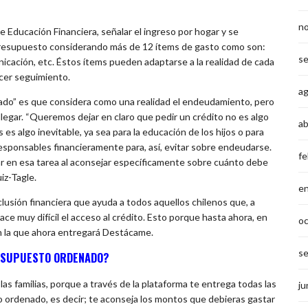
n
n de Educación Financiera, señalar el ingreso por hogar y se
presupuesto considerando más de 12 ítems de gasto como son:
s
nicación, etc. Éstos ítems pueden adaptarse a la realidad de cada
acer seguimiento.
a
o” es que considera como una realidad el endeudamiento, pero
legar. “Queremos dejar en claro que pedir un crédito no es algo
ab
s algo inevitable, ya sea para la educación de los hijos o para
esponsables financieramente para, así, evitar sobre endeudarse.
fe
 en esa tarea al aconsejar específicamente sobre cuánto debe
iz-Tagle.
e
usión financiera que ayuda a todos aquellos chilenos que, a
e muy difícil el acceso al crédito. Esto porque hasta ahora, en
o
ión la que ahora entregará Destácame.
s
RESUPUESTO ORDENADO?
as familias, porque a través de la plataforma te entrega todas las
ju
ordenado, es decir; te aconseja los montos que debieras gastar