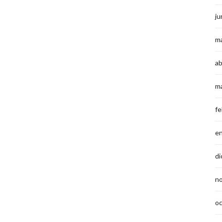
ju
m
ab
m
fe
e
di
n
o