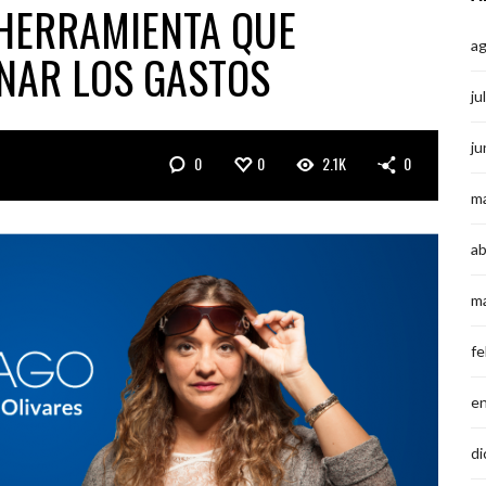
HERRAMIENTA QUE
a
NAR LOS GASTOS
ju
ju
0
0
2.1K
0
m
ab
m
fe
e
di