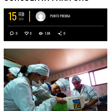
15
FEB
PUNTO PRENSA
2018
0
0
1.6K
0