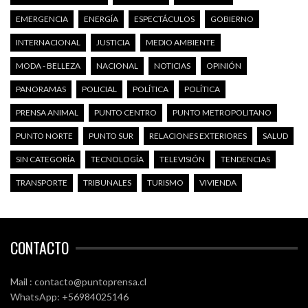
EMERGENCIA
ENERGÍA
ESPECTÁCULOS
GOBIERNO
INTERNACIONAL
JUSTICIA
MEDIO AMBIENTE
MODA - BELLEZA
NACIONAL
NOTICIAS
OPINIÓN
PANORAMAS
POLICIAL
POLÍTICA
POLÍTICA
PRENSA ANIMAL
PUNTO CENTRO
PUNTO METROPOLITANO
PUNTO NORTE
PUNTO SUR
RELACIONES EXTERIORES
SALUD
SIN CATEGORÍA
TECNOLOGÍA
TELEVISIÓN
TENDENCIAS
TRANSPORTE
TRIBUNALES
TURISMO
VIVIENDA
CONTACTO
Mail : contacto@puntoprensa.cl
WhatsApp: +56984025146