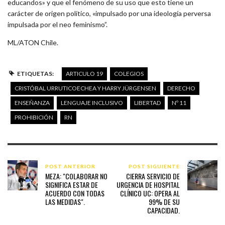
educandos» y que el fenómeno de su uso que esto tiene un
carácter de origen político, «impulsado por una ideología perversa
impulsada por el neo feminismo”.
ML/ATON Chile.
ETIQUETAS:
ARTICULO 19
COLEGIOS
CRISTÓBAL URRUTICOECHEA Y HARRY JÜRGENSEN
DERECHO
ENSEÑANZA
LENGUAJE INCLUSIVO
LIBERTAD
Nº 11
PROHIBICIÓN
RN
POST ANTERIOR
POST SIGUIENTE
MEZA: "COLABORAR NO
CIERRA SERVICIO DE
SIGNIFICA ESTAR DE
URGENCIA DE HOSPITAL
ACUERDO CON TODAS
CLÍNICO UC: OPERA AL
LAS MEDIDAS".
99% DE SU
CAPACIDAD.