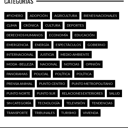
CATEGORÍAS
#FICHERO
ADOPCIÓN
AGRICULTURA
BIENES NACIONALES
CLIMA
CRÓNICA
CULTURA
DEPORTES
DERECHOS HUMANOS
ECONOMÍA
EDUCACIÓN
EMERGENCIA
ENERGÍA
ESPECTÁCULOS
GOBIERNO
INTERNACIONAL
JUSTICIA
MEDIO AMBIENTE
MODA - BELLEZA
NACIONAL
NOTICIAS
OPINIÓN
PANORAMAS
POLICIAL
POLÍTICA
POLÍTICA
PRENSA ANIMAL
PUNTO CENTRO
PUNTO METROPOLITANO
PUNTO NORTE
PUNTO SUR
RELACIONES EXTERIORES
SALUD
SIN CATEGORÍA
TECNOLOGÍA
TELEVISIÓN
TENDENCIAS
TRANSPORTE
TRIBUNALES
TURISMO
VIVIENDA