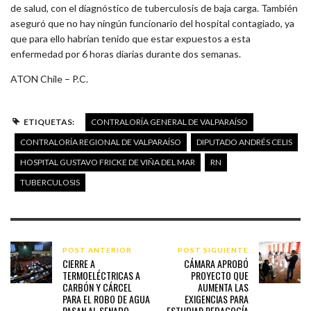
de salud, con el diagnóstico de tuberculosis de baja carga. También
aseguró que no hay ningún funcionario del hospital contagiado, ya
que para ello habrían tenido que estar expuestos a esta
enfermedad por 6 horas diarias durante dos semanas.
ATON Chile – P.C.
ETIQUETAS:
CONTRALORÍA GENERAL DE VALPARAÍSO
CONTRALORÍA REGIONAL DE VALPARAÍSO
DIPUTADO ANDRÉS CELIS
HOSPITAL GUSTAVO FRICKE DE VIÑA DEL MAR
RN
TUBERCULOSIS
POST ANTERIOR
POST SIGUIENTE
CIERRE A
CÁMARA APROBÓ
TERMOELÉCTRICAS A
PROYECTO QUE
CARBÓN Y CÁRCEL
AUMENTA LAS
PARA EL ROBO DE AGUA
EXIGENCIAS PARA
PASAN AL SENADO
ESTUDIAR PEDAGOGÍA