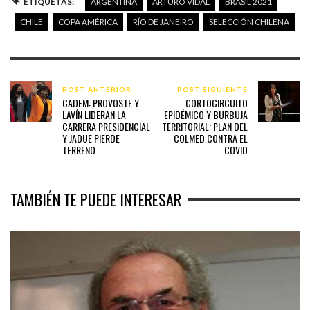
ETIQUETAS:
ARGENTINA
ARTURO VIDAL
BRASIL 2021
CHILE
COPA AMÉRICA
RÍO DE JANEIRO
SELECCIÓN CHILENA
POST ANTERIOR
POST SIGUIENTE
CADEM: PROVOSTE Y
CORTOCIRCUITO
LAVÍN LIDERAN LA
EPIDÉMICO Y BURBUJA
CARRERA PRESIDENCIAL
TERRITORIAL: PLAN DEL
Y JADUE PIERDE
COLMED CONTRA EL
TERRENO
COVID
TAMBIÉN TE PUEDE INTERESAR