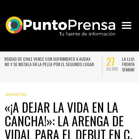
21
2
NACE LA PRIMERA ESCUELA MUJERES TECNO-CREATIVAS DE
CHILE PARA FORMAR EN NUEVAS TECNOLOGÍAS APLICADAS A
LAS ARTES
JUL 2026
JUL 
DEPORTES
«¡A DEJAR LA VIDA EN LA
CANCHA!»: LA ARENGA DE
VIDAL PARA EL DEBUT EN C.