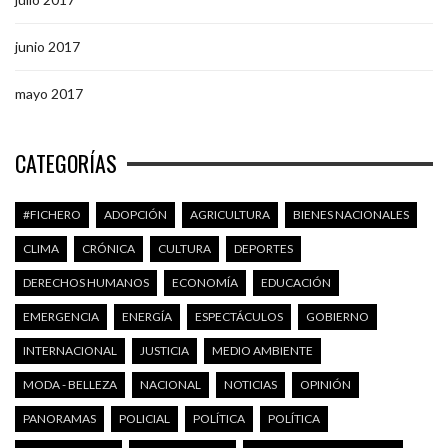
junio 2017
mayo 2017
CATEGORÍAS
#FICHERO
ADOPCIÓN
AGRICULTURA
BIENES NACIONALES
CLIMA
CRÓNICA
CULTURA
DEPORTES
DERECHOS HUMANOS
ECONOMÍA
EDUCACIÓN
EMERGENCIA
ENERGÍA
ESPECTÁCULOS
GOBIERNO
INTERNACIONAL
JUSTICIA
MEDIO AMBIENTE
MODA - BELLEZA
NACIONAL
NOTICIAS
OPINIÓN
PANORAMAS
POLICIAL
POLÍTICA
POLÍTICA