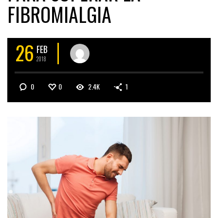
FIBROMIALGIA
26
FEB
2018
0
0
2.4K
1