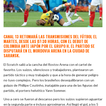
CANAL 13 RETOMARÁ LAS TRANSMISIONES DEL FÚTBOL EL
MARTES, DESDE LAS 07:30 HORAS, CON EL DEBUT DE
COLOMBIA ANTE JAPÓN POR EL GRUPO H. EL PARTIDO SE
DISPUTARÁ EN EL MORDOVIA ARENA EN LA CIUDAD DE
SARANSK.
El Scratch salió a la cancha del Rostov Arena con el cartel de
favorito. Los suizos, silenciosos y trabajadores, plantearon un
partido táctico y muy trabajado y que a la hora de generar peligro
no tuvo complejos. Pero los brasileños desequilibraron con un
golazo de Phillipe Coutinho, inatajable para una de las figuras del
partido, el portero helvético Yann Sommer.
Uno a cero se fueron al descanso pero los suizos supieron aguantar
en la segunda parte e incluso aproximarse. Así llegó el gol, a los 5