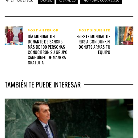
ETIQUETAS:
BRASIL
CANAL 13
MUNDIAL RUSIA 2018
POST ANTERIOR
POST SIGUIENTE
DÍA MUNDIAL DEL
EN ESTE MUNDIAL DE
DONANTE DE SANGRE:
RUSIA CON DUNKIN'
MÁS DE 100 PERSONAS
DONUTS ARMAS TU
CONOCIERON SU GRUPO
EQUIPO
SANGUÍNEO DE MANERA
GRATUITA
TAMBIÉN TE PUEDE INTERESAR