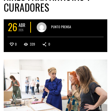
CURADORES
26
ABR
PUNTO PRENSA
2026
0
339
0