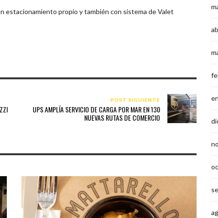
m
con estacionamiento propio y también con sistema de Valet
ab
m
fe
e
POST SIGUIENTE
ZZI
UPS AMPLÍA SERVICIO DE CARGA POR MAR EN 130
NUEVAS RUTAS DE COMERCIO
di
n
o
s
a