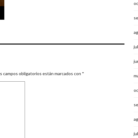
o
s
a
ju
ju
s campos obligatorios están marcados con
*
m
o
s
a
ju