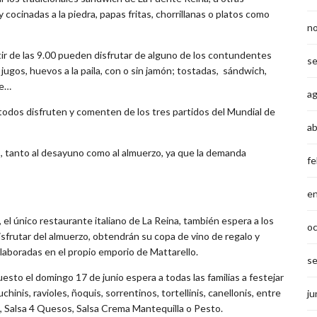
ocinadas a la piedra, papas fritas, chorrillanas o platos como
n
tir de las 9.00 pueden disfrutar de alguno de los contundentes
s
ugos, huevos a la paila, con o sin jamón; tostadas, sándwich,
te…
a
 todos disfruten y comenten de los tres partidos del Mundial de
ab
, tanto al desayuno como al almuerzo, ya que la demanda
fe
e
), el único restaurante italiano de La Reina, también espera a los
o
isfrutar del almuerzo, obtendrán su copa de vino de regalo y
laboradas en el propio emporio de Mattarello.
s
esto el domingo 17 de junio espera a todas las familias a festejar
chinis, ravioles, ñoquis, sorrentinos, tortellinis, canellonis, entre
ju
, Salsa 4 Quesos, Salsa Crema Mantequilla o Pesto.