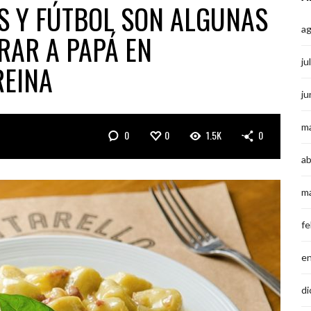
IS Y FÚTBOL SON ALGUNAS
a
RAR A PAPÁ EN
ju
REINA
ju
m
0
0
1.5K
0
ab
m
fe
e
di