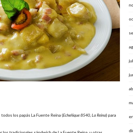
n
o
s
a
ju
ju
ab
m
 todos los papás La Fuente Reina (
Echeñique 8540, La Reina
) para
e
di
 los tradicionales sándwich de La Fuente Reina, u otras