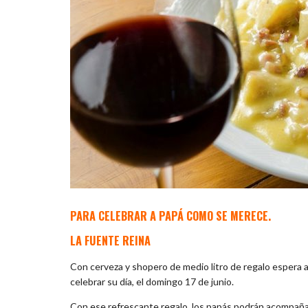
PARA CELEBRAR A PAPÁ COMO SE MERECE.
LA FUENTE REINA
Con cerveza y shopero de medio litro de regalo espera a
celebrar su día, el domingo 17 de junio.
Con ese refrescante regalo, los papás podrán acompañar