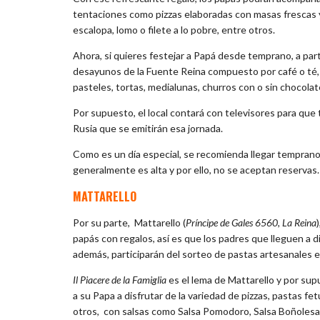
tentaciones como pizzas elaboradas con masas frescas y c
escalopa, lomo o filete a lo pobre, entre otros.
Ahora, si quieres festejar a Papá desde temprano, a par
desayunos de la Fuente Reina compuesto por café o té, j
pasteles, tortas, medialunas, churros con o sin chocola
Por supuesto, el local contará con televisores para que
Rusia que se emitirán esa jornada.
Como es un día especial, se recomienda llegar temprano
generalmente es alta y por ello, no se aceptan reservas.
MATTARELLO
Por su parte, Mattarello (
Príncipe de Gales 6560, La Reina
papás con regalos, así es que los padres que lleguen a d
además, participarán del sorteo de pastas artesanales e
Il Piacere de la Famiglia
es el lema de Mattarello y por supu
a su Papa a disfrutar de la variedad de pizzas, pastas fetu
otros, con salsas como Salsa Pomodoro, Salsa Boñolesa