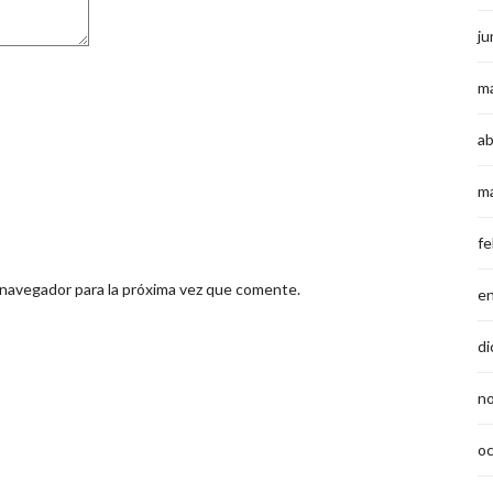
ju
m
ab
m
fe
 navegador para la próxima vez que comente.
e
di
n
o