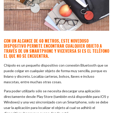
CON UN ALCANCE DE 60 METROS, ESTE NOVEDOSO
DISPOSITIVO PERMITE ENCONTRAR CUALQUIER OBJETO A
TRAVÉS DE UN SMARTPHONE Y VICEVERSA SI ES EL TELÉFONO
EL QUE NO SE ENCUENTRA.
Chipolo es un pequeño dispositivo con conexión Bluetooth que se
puede colgar en cualquier objeto de forma muy sencilla, porque es
liviano y discreto. Localiza carteras, bolsos, llaves e incluso
mascotas, entre muchas otras cosas.
Para poder utilizarlo sólo se necesita descargar una aplicación
directamente desde Play Store (también está disponible para iOS y
Windows) y una vez sincronizado con un Smartphone, solo se debe
usar la aplicación para localizar el objeto al cual se adhirió el