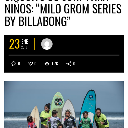
NIÑOS: “MILO GROM SERIES
BY BILLABONG”
23
ENE
2018
0
0
1.7K
0