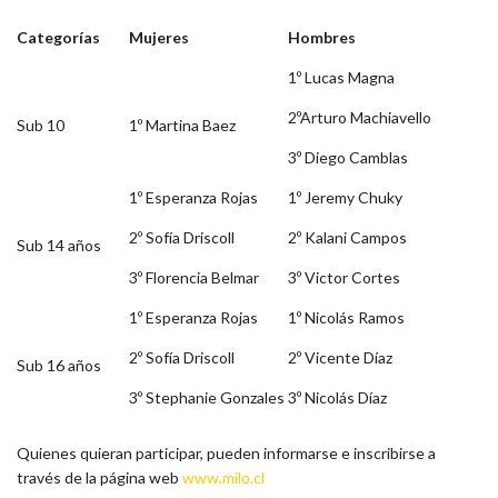
Categorías
Mujeres
Hombres
1º Lucas Magna
2ºArturo Machiavello
Sub 10
1º Martina Baez
3º Diego Camblas
1º Esperanza Rojas
1º Jeremy Chuky
2º Sofía Driscoll
2º Kalani Campos
Sub 14 años
3º Florencia Belmar
3º Victor Cortes
1º Esperanza Rojas
1º Nicolás Ramos
2º Sofía Driscoll
2º Vicente Díaz
Sub 16 años
3º Stephanie Gonzales
3º Nicolás Díaz
Quienes quieran participar, pueden informarse e inscribirse a
través de la página web
www.milo.cl