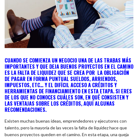
CUANDO SE COMIENZA UN NEGOCIO UNA DE LAS TRABAS MÁS
IMPORTANTES Y QUE DEJA BUENOS PROYECTOS EN EL CAMINO
ES LA FALTA DE LIQUIDEZ QUE SE CREA POR LA OBLIGACIÓN
DE PAGAR EN FORMA PUNTUAL SUELDOS, ARRIENDOS,
IMPUESTOS, ETC… Y EL DIFÍCIL ACCESO A CRÉDITOS Y
HERRAMIENTAS DE FINANCIAMIENTO EN ESTA ETAPA. SI ERES
DE LOS QUE NO CONOCES CUÁLES SON, EN QUÉ CONSISTEN Y
LAS VENTAJAS SOBRE LOS CRÉDITOS, AQUÍ ALGUNAS
RECOMENDACIONES.
Existen muchas buenas ideas, emprendedores y ejecutores con
talento, pero la mayoría de las veces la falta de liquidez hace que
buenos proyectos queden en el camino. En esta etapa, una queja