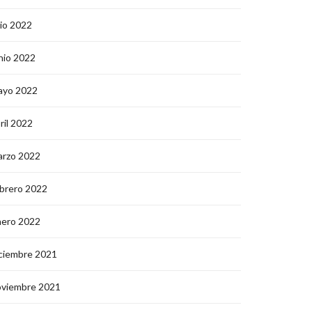
lio 2022
nio 2022
ayo 2022
ril 2022
arzo 2022
brero 2022
nero 2022
ciembre 2021
oviembre 2021