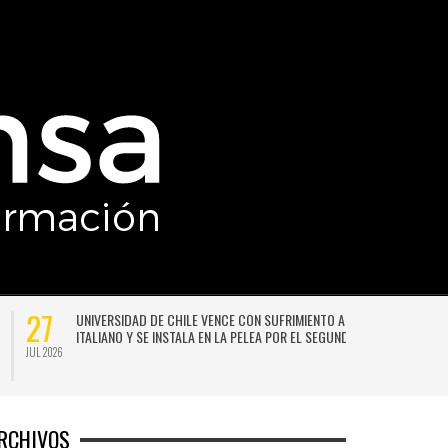
27
UNIVERSIDAD DE CHILE VENCE CON SUFRIMIENTO A AUDAX
ITALIANO Y SE INSTALA EN LA PELEA POR EL SEGUNDO LUGAR
JUL 2026
JU
RCHIVOS