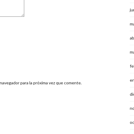
ju
m
ab
m
fe
e
 navegador para la próxima vez que comente.
di
n
o