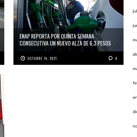
ju
ju
ENAP REPORTA POR QUINTA SEMANA
m
CONSECUTIVA UN NUEVO ALZA DE 6,3 PESOS
ab
OCTUBRE 14, 2021
0
m
fe
e
di
n