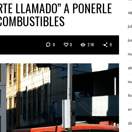
TE LLAMADO” A PONERLE
a
 COMBUSTIBLES
ju
ju
0
0
2.1K
0
m
ab
m
fe
e
di