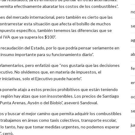
permita efectivamente abaratar los costos de los combustibles”.
n
es del mercado internacional, pero también es cierto que las
ntrarrestar esta situación que afecta el bolsillo de muchos
s
impuesto específico, también tenemos las diferencias que se
l IVA que ya supera los $100”.
a
recaudación del Estado, por lo que podría pensar seriamente en
ab
insumo importante para su funcionamiento diario”.
rlamentarios, pero enfatizó que “nos gustaría que las decisiones
fe
utivo. No olvidemos que, en materia de impuestos, el
niciativas, solo el Ejecutivo puede hacerlo”.
e
a ponerle atajo a estos precios prohibitivos que están teniendo
región hay alzas que son insostenibles. Los precios de Santiago
o
 Punta Arenas, Aysén o del Biobío”, aseveró Sandoval.
s
os y buscar el mejor camino que permita adquirir los combustibles
rabajamos en áreas como taxis colectivos, transporte escolar,
ju
or lo tanto, hay que tomar medidas urgentes, no podemos esperar
, cerró.