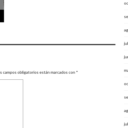
o
s
a
ju
ju
m
s campos obligatorios están marcados con
*
o
s
a
ju