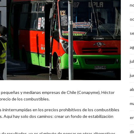
n
o
s
a
ju
ju
ab
ro, pequeñas y medianas empresas de Chile (Conapyme), Héctor
precio de los combustibles.
m
s ininterrumpidas en los precios prohibitivos de los combustibles
. Aquí hay solo dos caminos: crear un fondo de estabilización
e
di
da resultados, ya es el minuto de pensar en otras alternativas.