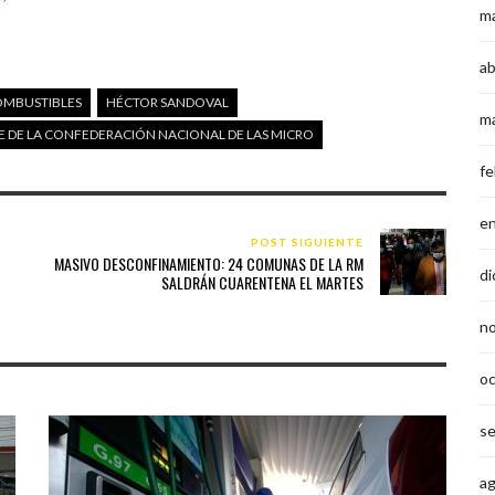
m
ab
MBUSTIBLES
HÉCTOR SANDOVAL
m
E DE LA CONFEDERACIÓN NACIONAL DE LAS MICRO
fe
e
POST SIGUIENTE
MASIVO DESCONFINAMIENTO: 24 COMUNAS DE LA RM
di
SALDRÁN CUARENTENA EL MARTES
n
o
s
a