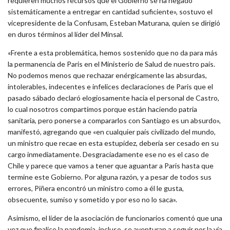
requieren muchos recursos que el Gobierno se ha negado
sistemáticamente a entregar en cantidad suficiente», sostuvo el
vicepresidente de la Confusam, Esteban Maturana, quien se dirigió
en duros términos al líder del Minsal.
«Frente a esta problemática, hemos sostenido que no da para más
la permanencia de Paris en el Ministerio de Salud de nuestro país.
No podemos menos que rechazar enérgicamente las absurdas,
intolerables, indecentes e infelices declaraciones de Paris que el
pasado sábado declaró elogiosamente hacia el personal de Castro,
lo cual nosotros compartimos porque están haciendo patria
sanitaria, pero ponerse a compararlos con Santiago es un absurdo»,
manifestó, agregando que «en cualquier país civilizado del mundo,
un ministro que recae en esta estupidez, debería ser cesado en su
cargo inmediatamente. Desgraciadamente ese no es el caso de
Chile y parece que vamos a tener que aguantar a Paris hasta que
termine este Gobierno. Por alguna razón, y a pesar de todos sus
errores, Piñera encontró un ministro como a él le gusta,
obsecuente, sumiso y sometido y por eso no lo saca».
Asimismo, el líder de la asociación de funcionarios comentó que una
vez que finalice la pandemia, incluso, se aventuran a seguir por la vía