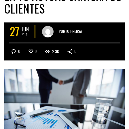
CLIENTES
27
JUN
PUNTO PRENSA
2017
0
0
2.3K
0