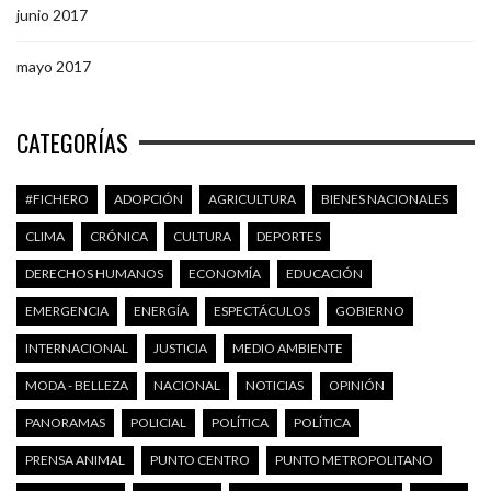
junio 2017
mayo 2017
CATEGORÍAS
#FICHERO
ADOPCIÓN
AGRICULTURA
BIENES NACIONALES
CLIMA
CRÓNICA
CULTURA
DEPORTES
DERECHOS HUMANOS
ECONOMÍA
EDUCACIÓN
EMERGENCIA
ENERGÍA
ESPECTÁCULOS
GOBIERNO
INTERNACIONAL
JUSTICIA
MEDIO AMBIENTE
MODA - BELLEZA
NACIONAL
NOTICIAS
OPINIÓN
PANORAMAS
POLICIAL
POLÍTICA
POLÍTICA
PRENSA ANIMAL
PUNTO CENTRO
PUNTO METROPOLITANO