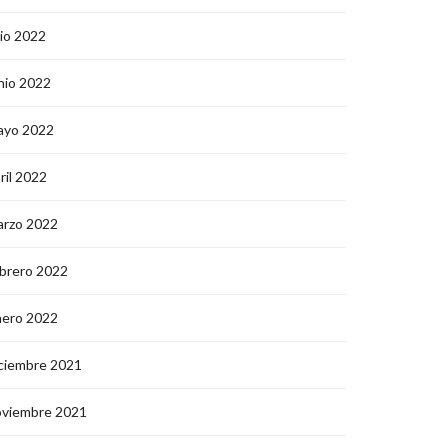
lio 2022
nio 2022
ayo 2022
ril 2022
arzo 2022
brero 2022
nero 2022
ciembre 2021
oviembre 2021