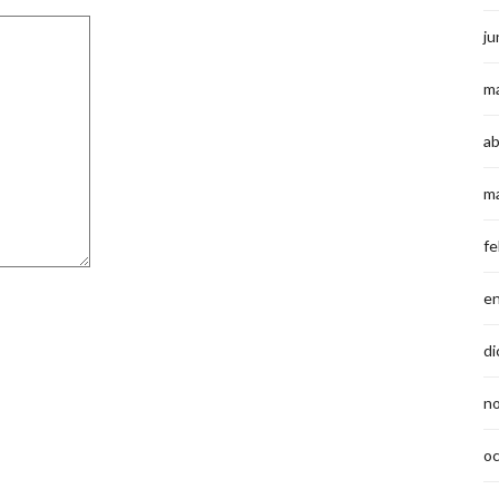
ju
m
ab
m
fe
e
di
n
o