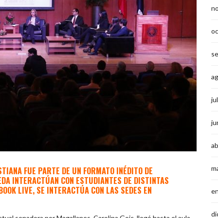
n
o
s
a
ju
ju
ab
m
TIANA FUE PARTE DE UN FORMATO INÉDITO DE
EDA INTERACTÚAN CON ESTUDIANTES DE DISTINTAS
OOK LIVE, SE INTERACTÚA CON LAS SEDES EN
e
di
ctual senadora por Magallanes, Carolina Goic, llegó hasta el aula