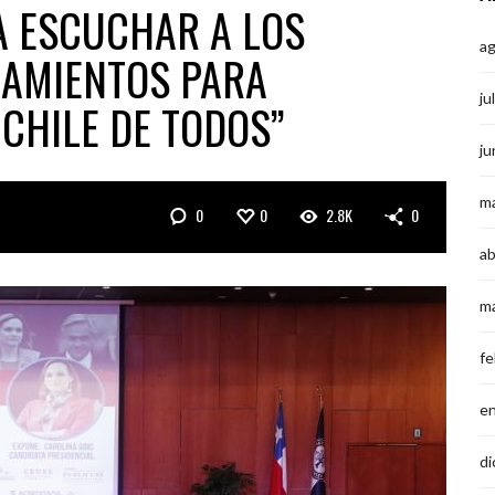
A ESCUCHAR A LOS
a
EAMIENTOS PARA
ju
CHILE DE TODOS”
ju
m
0
0
2.8K
0
ab
m
fe
e
di