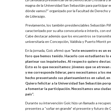
magna de la Universidad San Sebastián para participar e
dónde vamos?” organizado por la Facultad de Derecho y C
de Liderazgo.
Previamente, los también presidenciables Sebastián Piñe
caracterizado por su alta convocatoria e interés, con e
Cabe destacar además que los encuentros se transmiten
universitaria en Concepción, Valdivia y Puerto Montt pres
En la jornada, Goic afirmó que
“este encuentro es un es
foro que hemos tenido. Hacerlo con estudiantes lo en
plantear sus inquietudes. Al respecto quiero destaca
Esto es lo que necesitamos: jóvenes que se atrevan a
y me corresponde liderar, pero necesitamos a los mej
hecho presentando sus planteamientos en salud, en d
Quiero felicitar a la Universidad San Sebastián porq
a fomentar la participación. Necesitamos una ciuda
país”.
Durante su intervención Goic hizo un llamado a recuperar 
presentes a “soñar en grande” el presente y futuro de Ch