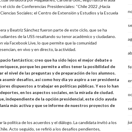
n el ciclo de Conferencias Presidenciales: “Chile 2022 ¿Hacia
n
iencias Sociales; el Centro de Extensión y Estudios y la Escuela
s
ra y Beatriz Sánchez fueron parte de este ciclo, que se ha
studiantes de la USS resaltando su tenor académico y ciudadano.
a
 vía Facebook Live, lo que permite que la comunidad
encian, en vivo y en directo, la actividad.
ab
pacio fantástico; creo que ha sido lejos el mejor debate o
riquece, porque les permite a ellos tener la posibilidad de
fe
r el nivel de las preguntas y de preparación de los alumnos.
 asumir desafíos, así como hoy día yo aspiro a ser presidenta
e
ores dispuestos a trabajar en políticas públicas. Y eso lo han
eportes, en los aspectos sociales, en la mirada de ciudad.
o
ue, independiente de la opción presidencial, este ciclo ayuda
danía más activa y que se informe de nuestros proyectos de
s
ju
la política de los acuerdos y el diálogo. La candidata invitó a los
ile. Acto seguido, se refirió a los desafíos pendientes,