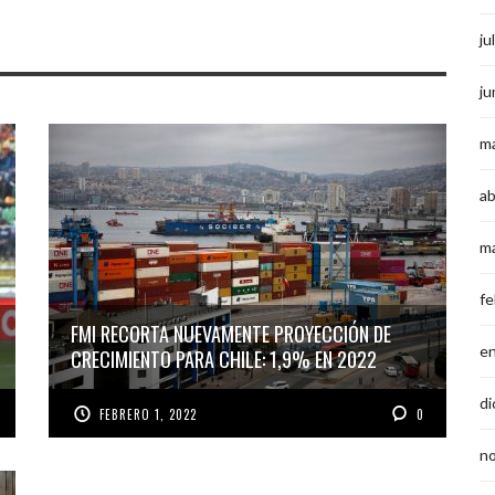
ju
ju
m
ab
m
fe
FMI RECORTA NUEVAMENTE PROYECCIÓN DE
e
CRECIMIENTO PARA CHILE: 1,9% EN 2022
di
FEBRERO 1, 2022
0
n