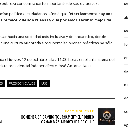
e pobreza concentra parte importante de sus esfuerzos.
m
lación políticos–ciudadanos, afirmó que
“efectivamente hay una
ab
os remece, que son buenas y que podemos sacar lo mejor de
m
nzar hacia una sociedad más inclusiva y de encuentro, donde
r una cultura orientada a recuperar las buenas prácticas no sólo
fe
e
úa el jueves 12 de octubre, a las 11:00 horas en el aula magna del
didato presidencial independiente José Antonio Kast.
di
ES
PRESIDENCIALES
USS
n
o
s
POST SIGUIENTE
COMIENZA SP GAMING TOURNAMENT: EL TORNEO
AL
GAMAR MÁS IMPORTANTE DE CHILE
a