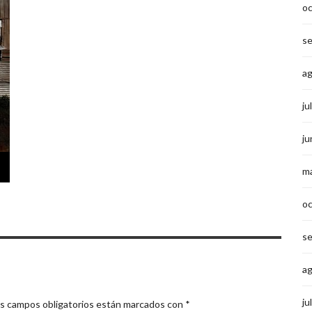
o
s
a
ju
ju
m
o
s
a
ju
s campos obligatorios están marcados con
*