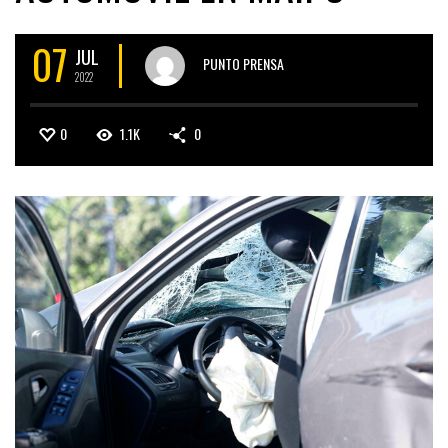
07
JUL
PUNTO PRENSA
2022
0
1.1K
0