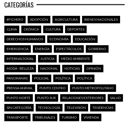
CATEGORÍAS
#FICHERO
ADOPCIÓN
AGRICULTURA
BIENES NACIONALES
CLIMA
CRÓNICA
CULTURA
DEPORTES
DERECHOS HUMANOS
ECONOMÍA
EDUCACIÓN
EMERGENCIA
ENERGÍA
ESPECTÁCULOS
GOBIERNO
INTERNACIONAL
JUSTICIA
MEDIO AMBIENTE
MODA - BELLEZA
NACIONAL
NOTICIAS
OPINIÓN
PANORAMAS
POLICIAL
POLÍTICA
POLÍTICA
PRENSA ANIMAL
PUNTO CENTRO
PUNTO METROPOLITANO
PUNTO NORTE
PUNTO SUR
RELACIONES EXTERIORES
SALUD
SIN CATEGORÍA
TECNOLOGÍA
TELEVISIÓN
TENDENCIAS
TRANSPORTE
TRIBUNALES
TURISMO
VIVIENDA