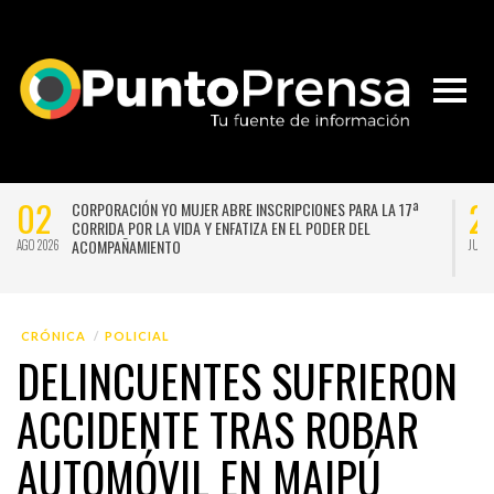
02
2
CORPORACIÓN YO MUJER ABRE INSCRIPCIONES PARA LA 17ª
CORRIDA POR LA VIDA Y ENFATIZA EN EL PODER DEL
ACOMPAÑAMIENTO
AGO 2026
JUL 
CRÓNICA
POLICIAL
DELINCUENTES SUFRIERON
ACCIDENTE TRAS ROBAR
AUTOMÓVIL EN MAIPÚ