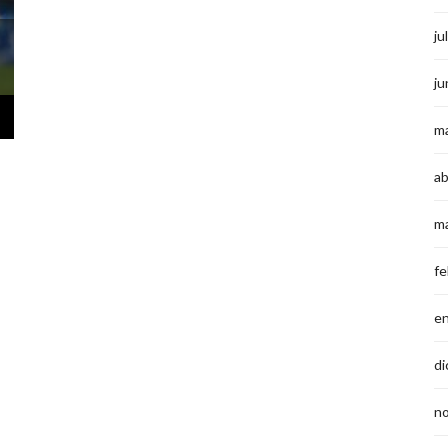
ju
ju
m
ab
m
fe
e
di
n