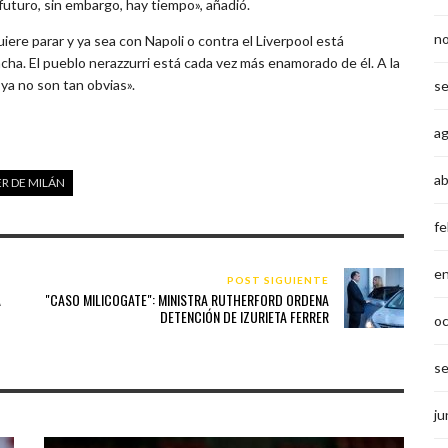
uturo, sin embargo, hay tiempo», añadió.
n
iere parar y ya sea con Napoli o contra el Liverpool está
cha. El pueblo nerazzurri está cada vez más enamorado de él. A la
 ya no son tan obvias».
s
a
ab
ER DE MILÁN
fe
e
POST SIGUIENTE
A
"CASO MILICOGATE": MINISTRA RUTHERFORD ORDENA
DETENCIÓN DE IZURIETA FERRER
o
s
ju