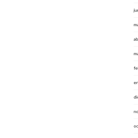
ju
m
ab
m
fe
e
di
n
o