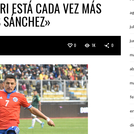
RI ESTÁ CADA VEZ MÁS
a
S SÁNCHEZ»
ju
ju
0
1K
0
m
ab
m
fe
e
di