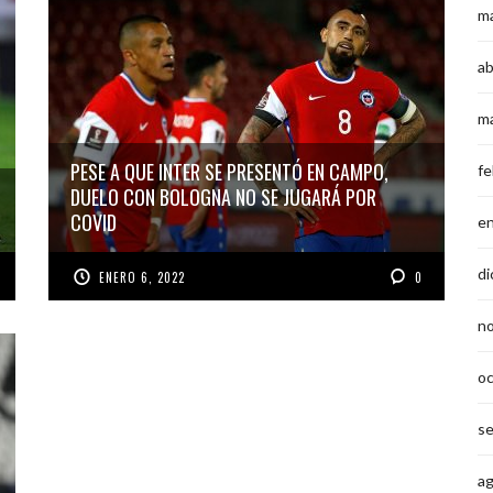
m
ab
m
PESE A QUE INTER SE PRESENTÓ EN CAMPO,
fe
DUELO CON BOLOGNA NO SE JUGARÁ POR
COVID
e
di
ENERO 6, 2022
0
n
o
s
a