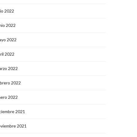
lio 2022
nio 2022
ayo 2022
ril 2022
arzo 2022
brero 2022
nero 2022
ciembre 2021
oviembre 2021