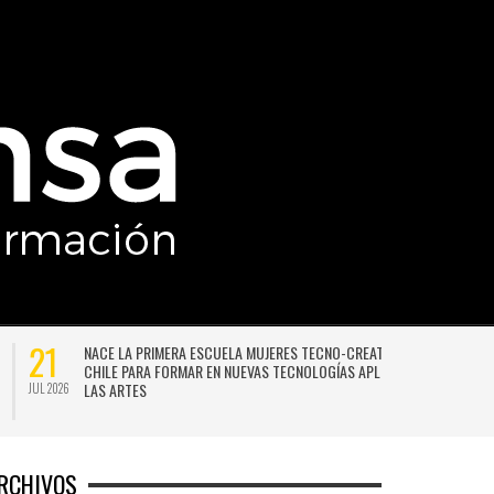
21
NACE LA PRIMERA ESCUELA MUJERES TECNO-CREATIVAS DE
CHILE PARA FORMAR EN NUEVAS TECNOLOGÍAS APLICADAS A
LAS ARTES
JUL 2026
JU
RCHIVOS