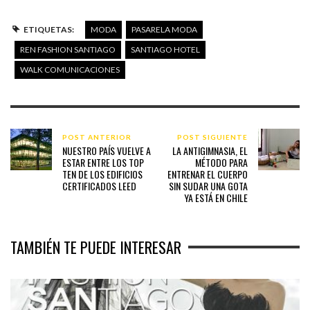
Serán
más de 140 propuestas en diseño
las que desfilarán en la
pasarela de Ren Fashion Santiago, el que se realizará en
Terraza
Olas de Renaissance Santiago Hotel y que nuevamente será
producido por Pasarela Moda y Walk Comunicaciones.
ETIQUETAS:
MODA
PASARELA MODA
REN FASHION SANTIAGO
SANTIAGO HOTEL
WALK COMUNICACIONES
POST ANTERIOR
POST SIGUIENTE
NUESTRO PAÍS VUELVE A
LA ANTIGIMNASIA, EL
ESTAR ENTRE LOS TOP
MÉTODO PARA
TEN DE LOS EDIFICIOS
ENTRENAR EL CUERPO
CERTIFICADOS LEED
SIN SUDAR UNA GOTA
YA ESTÁ EN CHILE