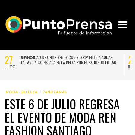
27
UNIVERSIDAD DE CHILE VENCE CON SUFRIMIENTO A AUDAX
LA LLU
ITALIANO Y SE INSTALA EN LA PELEA POR EL SEGUNDO LUGAR
FRONTA
SEMAN
JUL 2026
20
NACE LA PRIMERA ESCUELA MUJERES TECNO-CREATIVAS DE
SISTEM
CHILE PARA FORMAR EN NUEVAS TECNOLOGÍAS APLICADAS A
CLASES
LAS ARTES
ACTIVI
JUL 2026
MODA - BELLEZA
PANORAMAS
ESTE 6 DE JULIO REGRESA
EL EVENTO DE MODA REN
FASHION SANTIAGO