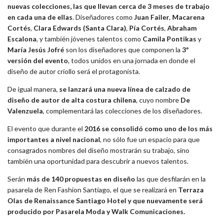
Fashion Santiago
, plataforma que se ha convertido en una vitrina
para dar a conocer el actual momento de la industria nacional y que
reunirá a importantes nombres de la escena del diseño chileno.
Son 7 créditos nacionales que presentarán en exclusiva sus
nuevas colecciones, las que llevan cerca de 3 meses de trabajo
en cada una de ellas
. Diseñadores como
Juan Failer
,
Macarena
Cortés
,
Clara Edwards (Santa Clara)
,
Pía Cortés
,
Abraham
Escalona
, y también jóvenes talentos como
Camila Pontikas
y
María Jesús Jofré
son los diseñadores que componen la
3º
versión del evento
, todos unidos en una jornada en donde el
diseño de autor criollo será el protagonista.
De igual manera,
se lanzará una nueva línea de calzado de
diseño de autor de alta costura chilena
, cuyo nombre
De
Valenzuela
, complementará las colecciones de los diseñadores.
El evento que durante el
2016 se consolidó como uno de los más
importantes a nivel nacional
, no sólo fue un espacio para que
consagrados nombres del diseño mostrarán su trabajo, sino
también una oportunidad para descubrir a nuevos talentos.