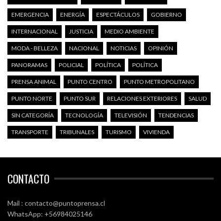
EMERGENCIA
ENERGÍA
ESPECTÁCULOS
GOBIERNO
INTERNACIONAL
JUSTICIA
MEDIO AMBIENTE
MODA - BELLEZA
NACIONAL
NOTICIAS
OPINIÓN
PANORAMAS
POLICIAL
POLÍTICA
POLÍTICA
PRENSA ANIMAL
PUNTO CENTRO
PUNTO METROPOLITANO
PUNTO NORTE
PUNTO SUR
RELACIONES EXTERIORES
SALUD
SIN CATEGORÍA
TECNOLOGÍA
TELEVISIÓN
TENDENCIAS
TRANSPORTE
TRIBUNALES
TURISMO
VIVIENDA
CONTACTO
Mail : contacto@puntoprensa.cl
WhatsApp: +56984025146