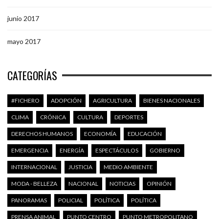
junio 2017
mayo 2017
CATEGORÍAS
#FICHERO
ADOPCIÓN
AGRICULTURA
BIENES NACIONALES
CLIMA
CRÓNICA
CULTURA
DEPORTES
DERECHOS HUMANOS
ECONOMÍA
EDUCACIÓN
EMERGENCIA
ENERGÍA
ESPECTÁCULOS
GOBIERNO
INTERNACIONAL
JUSTICIA
MEDIO AMBIENTE
MODA - BELLEZA
NACIONAL
NOTICIAS
OPINIÓN
PANORAMAS
POLICIAL
POLÍTICA
POLÍTICA
PRENSA ANIMAL
PUNTO CENTRO
PUNTO METROPOLITANO