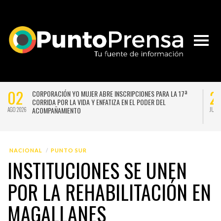
27
2
UNIVERSIDAD DE CHILE VENCE CON SUFRIMIENTO A AUDAX
ITALIANO Y SE INSTALA EN LA PELEA POR EL SEGUNDO LUGAR
JUL 2026
JUL 
NACIONAL
PUNTO SUR
INSTITUCIONES SE UNEN
POR LA REHABILITACIÓN EN
MAGALLANES