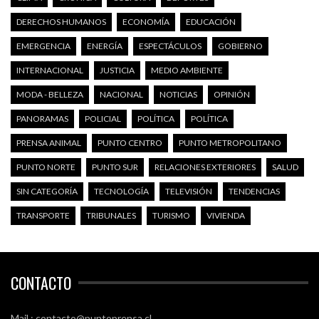
DERECHOS HUMANOS
ECONOMÍA
EDUCACIÓN
EMERGENCIA
ENERGÍA
ESPECTÁCULOS
GOBIERNO
INTERNACIONAL
JUSTICIA
MEDIO AMBIENTE
MODA - BELLEZA
NACIONAL
NOTICIAS
OPINIÓN
PANORAMAS
POLICIAL
POLÍTICA
POLÍTICA
PRENSA ANIMAL
PUNTO CENTRO
PUNTO METROPOLITANO
PUNTO NORTE
PUNTO SUR
RELACIONES EXTERIORES
SALUD
SIN CATEGORÍA
TECNOLOGÍA
TELEVISIÓN
TENDENCIAS
TRANSPORTE
TRIBUNALES
TURISMO
VIVIENDA
CONTACTO
Mail : contacto@puntoprensa.cl