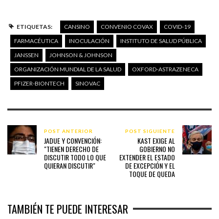
ETIQUETAS:
CANSINO
CONVENIO COVAX
COVID-19
FARMACÉUTICA
INOCULACIÓN
INSTITUTO DE SALUD PÚBLICA
JANSSEN
JOHNSON & JOHNSON
ORGANIZACIÓN MUNDIAL DE LA SALUD
OXFORD-ASTRAZENECA
PFIZER-BIONTECH
SINOVAC
POST ANTERIOR
POST SIGUIENTE
JADUE Y CONVENCIÓN:
KAST EXIGE AL
"TIENEN DERECHO DE
GOBIERNO NO
DISCUTIR TODO LO QUE
EXTENDER EL ESTADO
QUIERAN DISCUTIR"
DE EXCEPCIÓN Y EL
TOQUE DE QUEDA
TAMBIÉN TE PUEDE INTERESAR