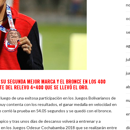
n
o
s
a
ju
ju
 SU SEGUNDA MEJOR MARCA Y EL BRONCE EN LOS 400
E DEL RELEVO 4×400 QUE SE LLEVÓ EL ORO.
ab
ego de una exitosa participación en los Juegos Bolivarianos de
m
y contenta con los resultados, el ganar medalla en velocidad en
 corrió la prueba en 54.05 segundos y se quedó con el bronce.
e
ímpico y tras unos días de descanso volverá a entrenar y a
di
e en los Juegos Odesur Cochabamba 2018 que se realizarán entre