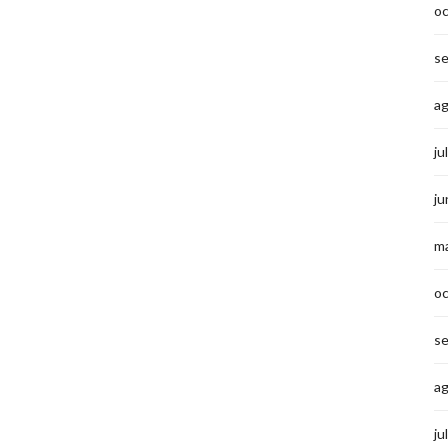
o
s
a
ju
ju
m
o
s
a
ju