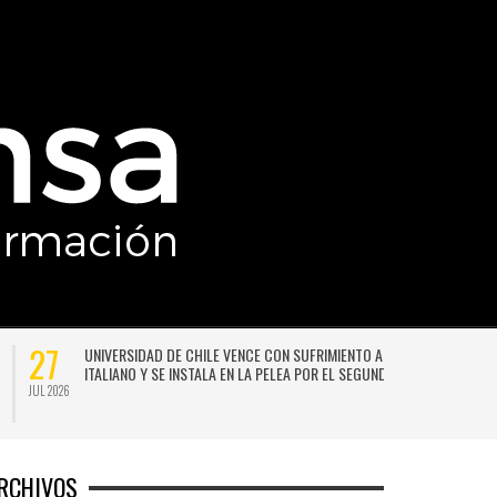
27
UNIVERSIDAD DE CHILE VENCE CON SUFRIMIENTO A AUDAX
ITALIANO Y SE INSTALA EN LA PELEA POR EL SEGUNDO LUGAR
JUL 2026
JU
RCHIVOS