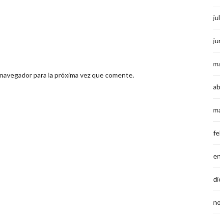
ju
ju
m
 navegador para la próxima vez que comente.
ab
m
fe
e
di
n