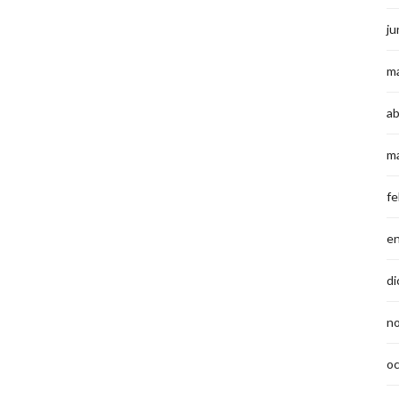
ju
m
ab
m
fe
e
di
n
o