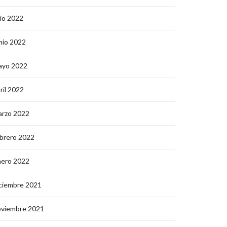
lio 2022
nio 2022
ayo 2022
ril 2022
arzo 2022
brero 2022
nero 2022
ciembre 2021
oviembre 2021