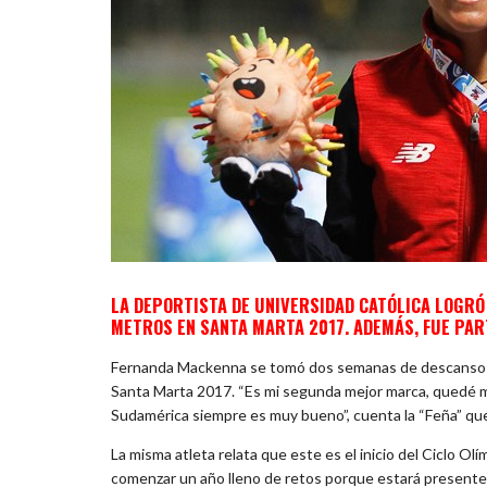
LA DEPORTISTA DE UNIVERSIDAD CATÓLICA LOGRÓ
METROS EN SANTA MARTA 2017. ADEMÁS, FUE PART
Fernanda Mackenna se tomó dos semanas de descanso lu
Santa Marta 2017. “Es mi segunda mejor marca, quedé mu
Sudamérica siempre es muy bueno”, cuenta la “Feña” que
La misma atleta relata que este es el inicio del Ciclo Ol
comenzar un año lleno de retos porque estará present