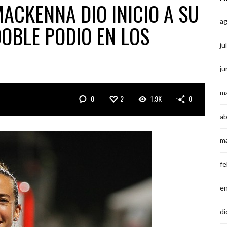
ACKENNA DIO INICIO A SU
a
DOBLE PODIO EN LOS
ju
ju
m
0
2
1.9K
0
ab
m
fe
e
di