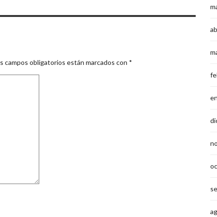
m
ab
m
s campos obligatorios están marcados con
*
fe
e
di
n
o
s
a