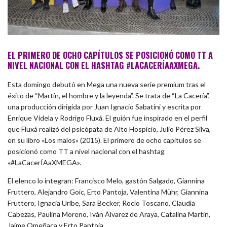
EL PRIMERO DE OCHO CAPÍTULOS SE POSICIONÓ COMO TT A
NIVEL NACIONAL CON EL HASHTAG #LACACERÍAAXMEGA.
Esta domingo debutó en Mega una nueva serie premium tras el
éxito de “Martín, el hombre y la leyenda”. Se trata de “La Cacería”,
una producción dirigida por Juan Ignacio Sabatini y escrita por
Enrique Videla y Rodrigo Fluxá. El guión fue inspirado en el perfil
que Fluxá realizó del psicópata de Alto Hospicio, Julio Pérez Silva,
en su libro «Los malos» (2015). El primero de ocho capítulos se
posicionó como TT a nivel nacional con el hashtag
«#LaCacerÍAaXMEGA».
El elenco lo integran: Francisco Melo, gastón Salgado, Giannina
Fruttero, Alejandro Goic, Erto Pantoja, Valentina Mühr, Giannina
Fruttero, Ignacia Uribe, Sara Becker, Rocío Toscano, Claudia
Cabezas, Paulina Moreno, Iván Álvarez de Araya, Catalina Martin,
Jaime Omeñaca y Erto Pantoja.