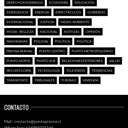
DERECHOS HUMANOS
ECONOMÍA
EDUCACIÓN
EMERGENCIA
ENERGÍA
ESPECTÁCULOS
GOBIERNO
INTERNACIONAL
JUSTICIA
MEDIO AMBIENTE
MODA - BELLEZA
NACIONAL
NOTICIAS
OPINIÓN
PANORAMAS
POLICIAL
POLÍTICA
POLÍTICA
PRENSA ANIMAL
PUNTO CENTRO
PUNTO METROPOLITANO
PUNTO NORTE
PUNTO SUR
RELACIONES EXTERIORES
SALUD
SIN CATEGORÍA
TECNOLOGÍA
TELEVISIÓN
TENDENCIAS
TRANSPORTE
TRIBUNALES
TURISMO
VIVIENDA
CONTACTO
Mail : contacto@puntoprensa.cl
WhatsApp: +56984025146