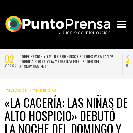
02
2
CORPORACIÓN YO MUJER ABRE INSCRIPCIONES PARA LA 17ª
CORRIDA POR LA VIDA Y ENFATIZA EN EL PODER DEL
ACOMPAÑAMIENTO
AGO 2026
JUL 
TELEVISIÓN
TENDENCIAS
«LA CACERÍA: LAS NIÑAS DE
ALTO HOSPICIO» DEBUTÓ
LA NOCHE DEL DOMINGO Y