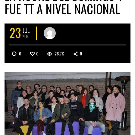
FUE TT A NIVEL NACIONAL
23
JUL
2018
0
0
26.7K
0