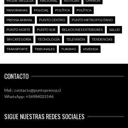
MODA - BELLEZA
NACIONAL
NOTICIAS
OPINIÓN
PANORAMAS
POLICIAL
POLÍTICA
POLÍTICA
PRENSA ANIMAL
PUNTO CENTRO
PUNTO METROPOLITANO
PUNTO NORTE
PUNTO SUR
RELACIONES EXTERIORES
SALUD
SIN CATEGORÍA
TECNOLOGÍA
TELEVISIÓN
TENDENCIAS
TRANSPORTE
TRIBUNALES
TURISMO
VIVIENDA
CONTACTO
Mail : contacto@puntoprensa.cl
WhatsApp: +56984025146
SIGUE NUESTRAS REDES SOCIALES