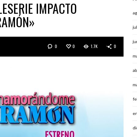
LESERIE IMPACTO
a
RAMÓN»
ju
ju
0
0
1.7K
0
m
ab
m
fe
e
di