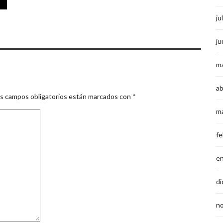
ju
ju
m
ab
s campos obligatorios están marcados con
*
m
fe
e
di
n