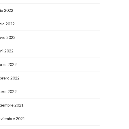
lio 2022
nio 2022
ayo 2022
ril 2022
arzo 2022
brero 2022
nero 2022
ciembre 2021
oviembre 2021