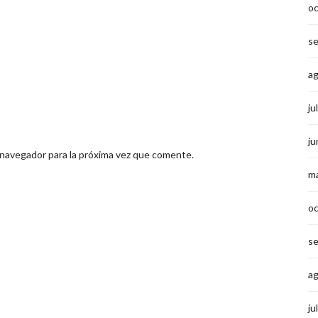
o
s
a
ju
ju
 navegador para la próxima vez que comente.
m
o
s
a
ju