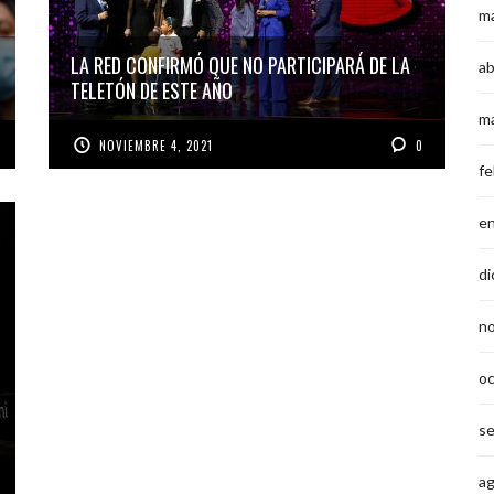
m
LA RED CONFIRMÓ QUE NO PARTICIPARÁ DE LA
ab
TELETÓN DE ESTE AÑO
m
NOVIEMBRE 4, 2021
0
fe
e
di
n
o
s
a