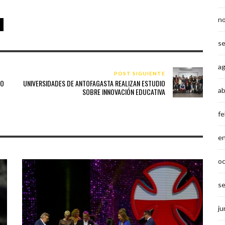
n
s
a
POST SIGUIENTE
LO
UNIVERSIDADES DE ANTOFAGASTA REALIZAN ESTUDIO
ab
SOBRE INNOVACIÓN EDUCATIVA
fe
e
o
s
ju