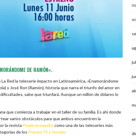
n
o
s
a
ju
NAMORÁNDOME DE RAMÓN».
ju
ga a La Red la teleserie impacto en Latinoamérica, «Enamorándome
a) y José Ron (Ramón), historia que narra el triunfo del amor en
ab
 dificultades, sabe que triunfará. Aunque un millón de dólares lo
m
na que comienza a trabajar en el taller de su familia. Es ahí donde
tear varios obstáculos para que ambos encuentren la
e
r la revista
People en español,
como una de las teleseries más
tegorías de los
P
remios TV y Novelas.
di