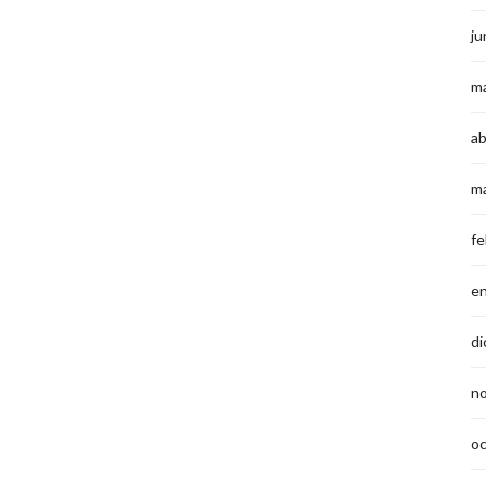
ju
m
ab
m
fe
e
di
n
o