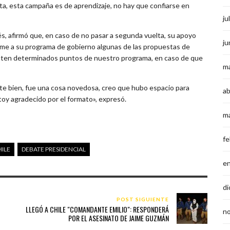
ta, esta campaña es de aprendizaje, no hay que confiarse en
ju
és, afirmó que, en caso de no pasar a segunda vuelta, su apoyo
ju
me a su programa de gobierno algunas de las propuestas de
epten determinados puntos de nuestro programa, en caso de que
m
te bien, fue una cosa novedosa, creo que hubo espacio para
ab
oy agradecido por el formato», expresó.
m
fe
ILE
DEBATE PRESIDENCIAL
e
di
POST SIGUIENTE
LLEGÓ A CHILE "COMANDANTE EMILIO": RESPONDERÁ
n
POR EL ASESINATO DE JAIME GUZMÁN