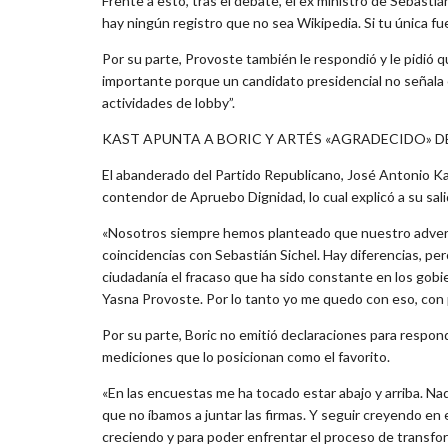
Frente a esto, tras el debate, el ex ministro de Sebasti
hay ningún registro que no sea Wikipedia. Si tu única fu
Por su parte, Provoste también le respondió y le pidió 
importante porque un candidato presidencial no señala
actividades de lobby”.
KAST APUNTA A BORIC Y ARTÉS «AGRADECIDO» 
El abanderado del Partido Republicano, José Antonio Kas
contendor de Apruebo Dignidad, lo cual explicó a su sali
«Nosotros siempre hemos planteado que nuestro adversar
coincidencias con Sebastián Sichel. Hay diferencias, pe
ciudadanía el fracaso que ha sido constante en los gobi
Yasna Provoste. Por lo tanto yo me quedo con eso, con
Por su parte, Boric no emitió declaraciones para responde
mediciones que lo posicionan como el favorito.
«En las encuestas me ha tocado estar abajo y arriba. Na
que no íbamos a juntar las firmas. Y seguir creyendo en
creciendo y para poder enfrentar el proceso de transfo