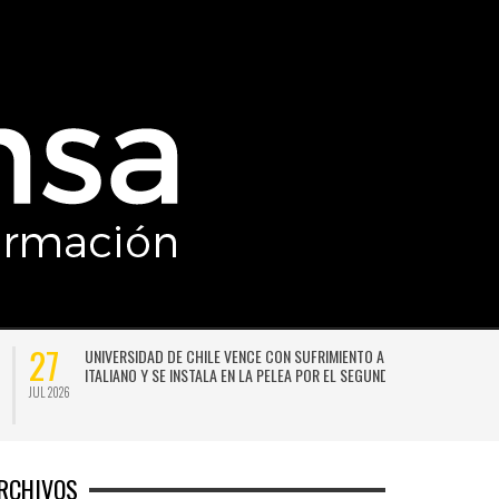
27
UNIVERSIDAD DE CHILE VENCE CON SUFRIMIENTO A AUDAX
ITALIANO Y SE INSTALA EN LA PELEA POR EL SEGUNDO LUGAR
JUL 2026
JU
RCHIVOS