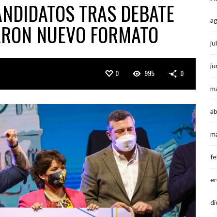
ANDIDATOS TRAS DEBATE
a
ARON NUEVO FORMATO
ju
ju
0
995
0
m
ab
m
fe
e
di