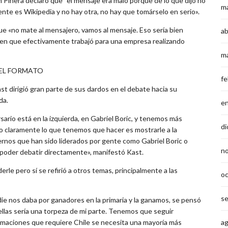
án Piñera declaró que “el mensaje era malo porque de lo que dijo no
m
ente es Wikipedia y no hay otra, no hay que tomárselo en serio».
que «no mate al mensajero, vamos al mensaje. Eso sería bien
ab
 en que efectivamente trabajó para una empresa realizando
m
DEL FORMATO
fe
t dirigió gran parte de sus dardos en el debate hacia su
da.
e
io está en la izquierda, en Gabriel Boric, y tenemos más
di
ro claramente lo que tenemos que hacer es mostrarle a la
ernos que han sido liderados por gente como Gabriel Boric o
n
 poder debatir directamente», manifestó Kast.
rle pero sí se refirió a otros temas, principalmente a las
o
s
die nos daba por ganadores en la primaria y la ganamos, se pensó
 ellas sería una torpeza de mi parte. Tenemos que seguir
rmaciones que requiere Chile se necesita una mayoría más
a