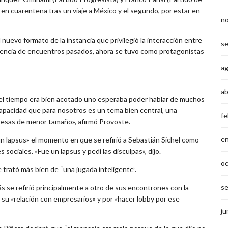
r en cuarentena tras un viaje a México y el segundo, por estar en
n
 nuevo formato de la instancia que privilegió la interacción entre
s
ferencia de encuentros pasados, ahora se tuvo como protagonistas
a
ab
el tiempo era bien acotado uno esperaba poder hablar de muchos
capacidad que para nosotros es un tema bien central, una
fe
resas de menor tamaño», afirmó Provoste.
e
un lapsus» el momento en que se refirió a Sebastián Sichel como
ociales. «Fue un lapsus y pedí las disculpas», dijo.
o
 trató más bien de “una jugada inteligente”.
s
s se refirió principalmente a otro de sus encontrones con la
 su «relación con empresarios» y por «hacer lobby por ese
ju