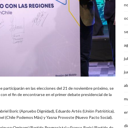
n
o
s
a
ju
ju
ab
e participarán en las elecciones del 21 de noviembre próximo, se
con el fin de encontrarse en el primer debate presidencial de la
m
briel Boric (Apruebo Dignidad), Eduardo Artés (Unión Patriótica),
e
hel (Chile Podemos Más) y Yasna Provoste (Nuevo Pacto Social).
di
ríquez-Ominami (Partido Progresista) y Franco Parisi (Partido de