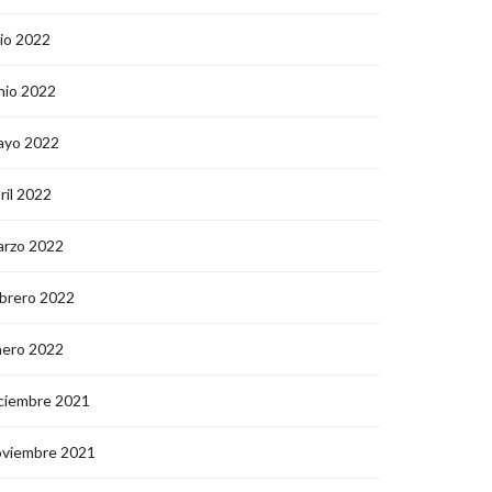
lio 2022
nio 2022
ayo 2022
ril 2022
arzo 2022
brero 2022
nero 2022
ciembre 2021
oviembre 2021