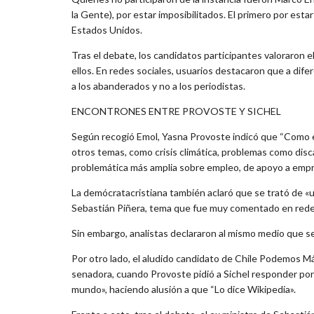
la Gente), por estar imposibilitados. El primero por esta
Estados Unidos.
Tras el debate, los candidatos participantes valoraron el
ellos. En redes sociales, usuarios destacaron que a di
a los abanderados y no a los periodistas.
ENCONTRONES ENTRE PROVOSTE Y SICHEL
Según recogió Emol, Yasna Provoste indicó que “Como 
otros temas, como crisis climática, problemas como dis
problemática más amplia sobre empleo, de apoyo a emp
La demócratacristiana también aclaró que se trató de «
Sebastián Piñera, tema que fue muy comentado en redes s
Sin embargo, analistas declararon al mismo medio que se
Por otro lado, el aludido candidato de Chile Podemos Má
senadora, cuando Provoste pidió a Sichel responder por
mundo», haciendo alusión a que “Lo dice Wikipedia».