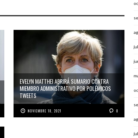
o
s
a
ju
ju
m
EVELYN MATTHEI ABRIRÁ SUMARIO CONTRA
MIEMBRO ADMINISTRATIVO POR POLÉMICOS
o
TWEETS
s
NOVIEMBRE 18, 2021
0
a
ju