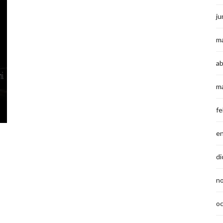
ju
m
ab
m
fe
e
di
n
o