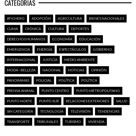
CATEGORÍAS
#FICHERO
ADOPCIÓN
AGRICULTURA
BIENES NACIONALES
CLIMA
CRÓNICA
CULTURA
DEPORTES
DERECHOS HUMANOS
ECONOMÍA
EDUCACIÓN
EMERGENCIA
ENERGÍA
ESPECTÁCULOS
GOBIERNO
INTERNACIONAL
JUSTICIA
MEDIO AMBIENTE
MODA - BELLEZA
NACIONAL
NOTICIAS
OPINIÓN
PANORAMAS
POLICIAL
POLÍTICA
POLÍTICA
PRENSA ANIMAL
PUNTO CENTRO
PUNTO METROPOLITANO
PUNTO NORTE
PUNTO SUR
RELACIONES EXTERIORES
SALUD
SIN CATEGORÍA
TECNOLOGÍA
TELEVISIÓN
TENDENCIAS
TRANSPORTE
TRIBUNALES
TURISMO
VIVIENDA