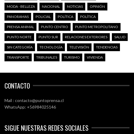
MODA - BELLEZA
NACIONAL
NOTICIAS
OPINIÓN
PANORAMAS
POLICIAL
POLÍTICA
POLÍTICA
PRENSA ANIMAL
PUNTO CENTRO
PUNTO METROPOLITANO
PUNTO NORTE
PUNTO SUR
RELACIONES EXTERIORES
SALUD
SIN CATEGORÍA
TECNOLOGÍA
TELEVISIÓN
TENDENCIAS
TRANSPORTE
TRIBUNALES
TURISMO
VIVIENDA
CONTACTO
Mail : contacto@puntoprensa.cl
WhatsApp: +56984025146
SIGUE NUESTRAS REDES SOCIALES