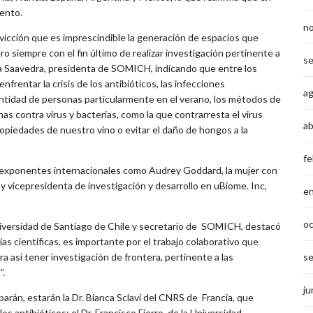
iento.
n
icción que es imprescindible la generación de espacios que
 siempre con el fin último de realizar investigación pertinente a
s
dia Saavedra, presidenta de SOMICH, indicando que entre los
rentar la crisis de los antibióticos, las infecciones
a
antidad de personas particularmente en el verano, los métodos de
as contra virus y bacterias, como la que contrarresta el virus
ab
ropiedades de nuestro vino o evitar el daño de hongos a la
fe
s exponentes internacionales como Audrey Goddard, la mujer con
 y vicepresidenta de investigación y desarrollo en uBiome. Inc,
e
o
Universidad de Santiago de Chile y secretario de SOMICH, destacó
as científicas, es importante por el trabajo colaborativo que
s
a así tener investigación de frontera, pertinente a las
”.
ju
arán, estarán la Dr. Bianca Sclavi del CNRS de Francia, que
s antibióticos; el Dr. Francisco Fierro, de la Universidad