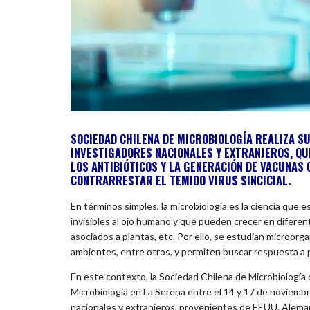
SOCIEDAD CHILENA DE MICROBIOLOGÍA REALIZA SU
INVESTIGADORES NACIONALES Y EXTRANJEROS, QU
LOS ANTIBIÓTICOS Y LA GENERACIÓN DE VACUNAS
CONTRARRESTAR EL TEMIDO VIRUS SINCICIAL.
En términos simples, la microbiología es la ciencia que 
invisibles al ojo humano y que pueden crecer en difere
asociados a plantas, etc. Por ello, se estudian microorg
ambientes, entre otros, y permiten buscar respuesta a p
En este contexto, la Sociedad Chilena de Microbiologí
Microbiología en La Serena entre el 14 y 17 de noviemb
nacionales y extranjeros, provenientes de EEUU, Alemani