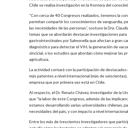
Chile se realiza investigación en la frontera del conocim
“Con cerca de 40 Congresos realizados, tenemos la conv
permitan compartir los conocimientos de vanguardia, pero
las necesidades de las personas”, sostuvo la Dra. Clau
temas que se abordarán destacan investigaciones para enf
gastrointestinales por Salmonella que afectan a gran c
diagnóstico para detectar el VIH, la generación de vacun
sincicial, o los estudios que abordan cómo mejorar las p
agricultura.
La actividad contará con la participación de destacado
más patentes a nivel internacional (más de seiscientas),
empresa que por primera vez está en Chile.
Al respecto, el Dr. Renato Chávez, investigador de la 
que “la labor de este Congreso, además de las implicanci
estamos desarrollando varias universidades chilenas, par
necesidades del país, y con impacto a nivel internacional
Entre los más de trescientos investigadores que particip
estudia cómo las bacterias se adaptan a la presencia de lo