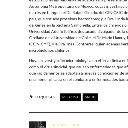
Autónoma Metropolitana de México, cuyas investigacio
estrés en hongos; el Dr. Rafael Giraldo, del CIB-CSIC d
país, que estudia proteínas bacterianas; y la Dra. Linda 
de genes en la bacteria Salmonella. Entre los chilenos di
Universidad Adolfo Ibáñez, destacado divulgador de la c
Orellana de la Universidad de Chile, el Dr. Mario Hamuy
(CONICYT), y la Dra. Inés Contreras, quien además será
microbiólogos chilenos.
Hoy, la investigación microbiológica en el área clínica en
como el virus sincicial, que causan enfermedades que afe
que rápidamente se adaptan a nuevas condiciones de su
una menor eficacia en el combate a enfermedades bacter
ETIQUETAS:
MEDICINA
SALUD
POST ANTERIOR