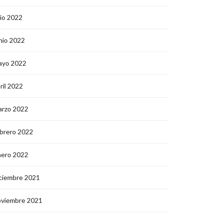
lio 2022
nio 2022
ayo 2022
ril 2022
arzo 2022
brero 2022
nero 2022
ciembre 2021
oviembre 2021