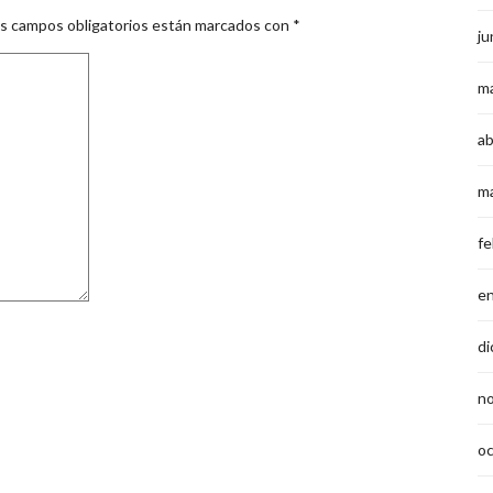
s campos obligatorios están marcados con
*
ju
m
ab
m
fe
e
di
n
o