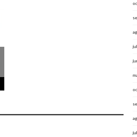
o
s
a
ju
ju
m
o
s
a
ju