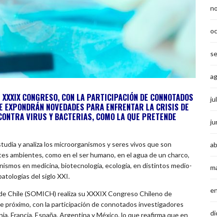
n
o
s
a
 XXXIX CONGRESO, CON LA PARTICIPACIÓN DE CONNOTADOS
ju
E EXPONDRÁN NOVEDADES PARA ENFRENTAR LA CRISIS DE
 CONTRA VIRUS Y BACTERIAS, COMO LA QUE PRETENDE
ju
estudia y analiza los microorganismos y seres vivos que son
ab
ntes ambientes, como en el ser humano, en el agua de un charco,
anismos en medicina, biotecnología, ecología, en distintos medio-
m
atologías del siglo XXI.
e
a de Chile (SOMICH) realiza su XXXIX Congreso Chileno de
re próximo, con la participación de connotados investigadores
di
a, Francia, España, Argentina y México, lo que reafirma que en