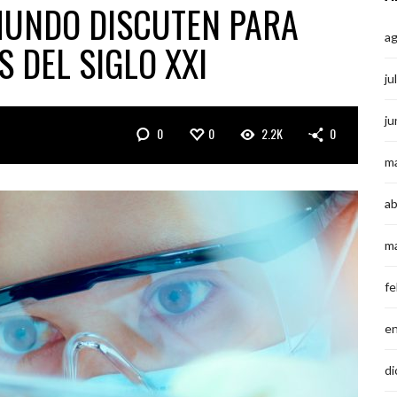
MUNDO DISCUTEN PARA
a
 DEL SIGLO XXI
ju
ju
0
0
2.2K
0
m
ab
m
fe
e
di