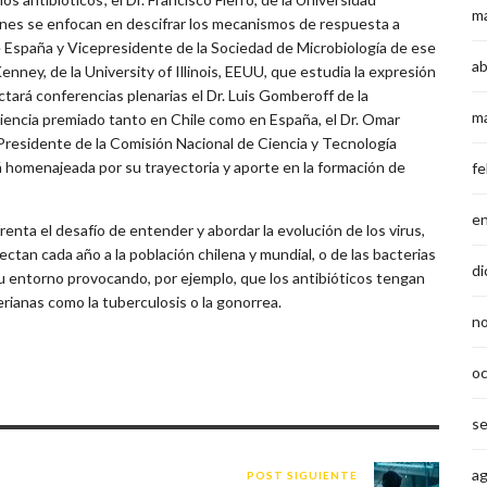
m
nes se enfocan en descifrar los mecanismos de respuesta a
e España y Vicepresidente de la Sociedad de Microbiología de ese
ab
Kenney, de la University of Illinois, EEUU, que estudia la expresión
ctará conferencias plenarias el Dr. Luis Gomberoff de la
m
iencia premiado tanto en Chile como en España, el Dr. Omar
, Presidente de la Comisión Nacional de Ciencia y Tecnología
 homenajeada por su trayectoria y aporte en la formación de
fe
e
frenta el desafío de entender y abordar la evolución de los virus,
ctan cada año a la población chilena y mundial, o de las bacterias
di
 entorno provocando, por ejemplo, que los antibióticos tengan
ianas como la tuberculosis o la gonorrea.
n
o
s
a
POST SIGUIENTE