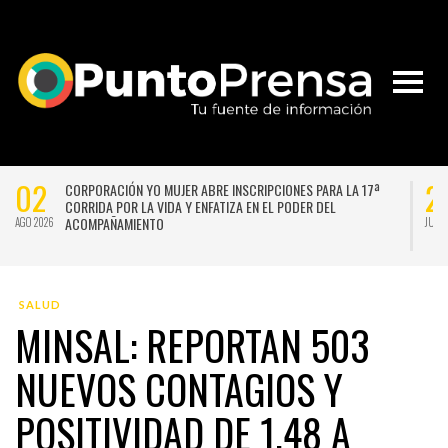
02
2
CORPORACIÓN YO MUJER ABRE INSCRIPCIONES PARA LA 17ª
CORRIDA POR LA VIDA Y ENFATIZA EN EL PODER DEL
ACOMPAÑAMIENTO
AGO 2026
JUL 
SALUD
MINSAL: REPORTAN 503
NUEVOS CONTAGIOS Y
POSITIVIDAD DE 1,48 A