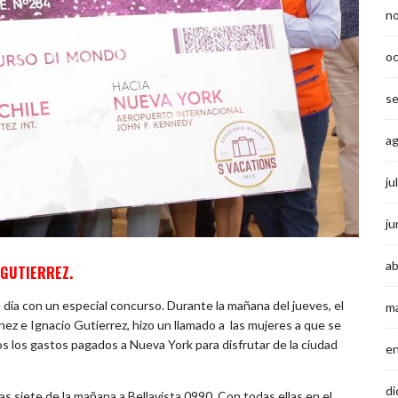
n
o
s
a
ju
ju
ab
 GUTIERREZ.
 día con un especial concurso. Durante la mañana del jueves, el
m
ez e Ignacio Gutierrez, hizo un llamado a las mujeres a que se
os los gastos pagados a Nueva York para disfrutar de la ciudad
e
di
s siete de la mañana a Bellavista 0990. Con todas ellas en el