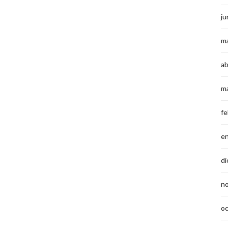
ju
m
ab
m
fe
e
di
n
o