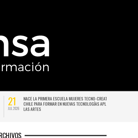
21
NACE LA PRIMERA ESCUELA MUJERES TECNO-CREATIVAS DE
CHILE PARA FORMAR EN NUEVAS TECNOLOGÍAS APLICADAS A
LAS ARTES
JUL 2026
JU
RCHIVOS