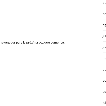
o
s
a
ju
 navegador para la próxima vez que comente.
ju
m
o
s
a
ju