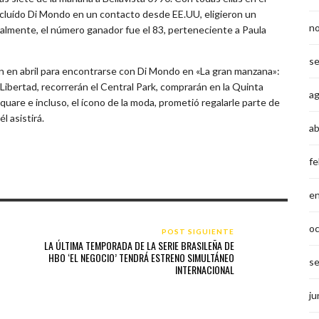
 incluído Di Mondo en un contacto desde EE.UU, eligieron un
n
inalmente, el número ganador fue el 83, perteneciente a Paula
s
rán en abril para encontrarse con Di Mondo en «La gran manzana»:
Libertad, recorrerán el Central Park, comprarán en la Quinta
a
quare e incluso, el ícono de la moda, prometió regalarle parte de
l asistirá.
ab
fe
e
o
POST SIGUIENTE
LA ÚLTIMA TEMPORADA DE LA SERIE BRASILEÑA DE
HBO ‘EL NEGOCIO’ TENDRÁ ESTRENO SIMULTÁNEO
s
INTERNACIONAL
ju