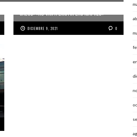
m
BORIC Y PROPUESTA DE SISTEMA NACIONAL DE
SALUD: «NO VAN A EXISTIR LAS ISAPRES»
ab
DICIEMBRE 9, 2021
0
m
fe
e
di
n
o
s
a