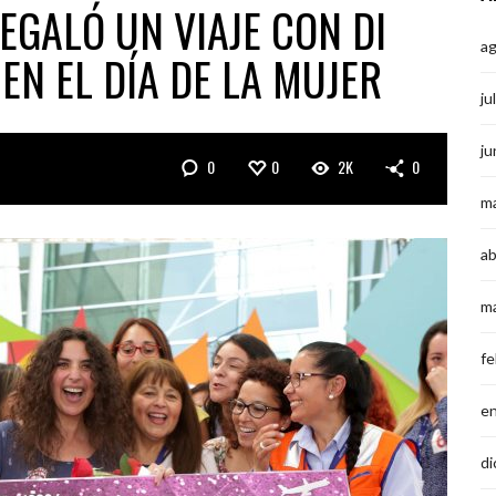
EGALÓ UN VIAJE CON DI
a
N EL DÍA DE LA MUJER
ju
ju
0
0
2K
0
m
ab
m
fe
e
di