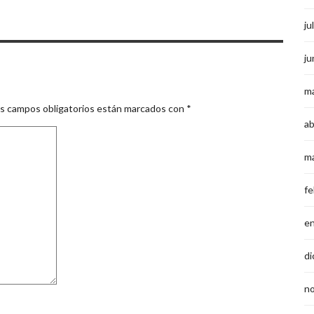
ju
ju
m
s campos obligatorios están marcados con
*
ab
m
fe
e
di
n