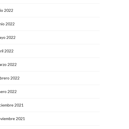
lio 2022
nio 2022
ayo 2022
ril 2022
arzo 2022
brero 2022
nero 2022
ciembre 2021
oviembre 2021