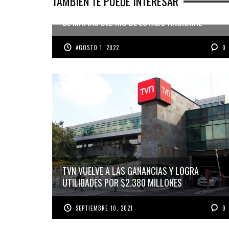
TAMBIÉN TE PUEDE INTERESAR
TVN DEFINIÓ COMO «ESTRATÉGICA» LA SALIDA
DE MATÍAS DEL RÍO DE ESTADO NACIONAL
AGOSTO 1, 2022
0
TVN VUELVE A LAS GANANCIAS Y LOGRA
UTILIDADES POR $2.380 MILLONES
SEPTIEMBRE 10, 2021
0