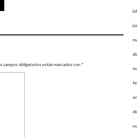
ju
ju
m
ab
s campos obligatorios están marcados con
*
m
fe
e
di
n