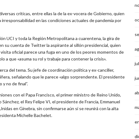
n
diversas críticas, entre ellas la de la ex-vocera de Gobierno, quien
o
a irresponsabilidad en las condiciones actuales de pandemia por
s
ón UCI y toda la Región Metropolitana a cuarentena, la gira de
 su cuenta de Twitter la aspirante al sillón presidencial, quien
a
e visita oficial parece una fuga en uno de los peores momentos de
o a que «asuma su rol y trabaje para contener la crisis».
ju
rca del tema. Su jefe de coordinación política y ex-canciller,
 Piñera, señalando que le parece «algo sorprendente. El presidente
ju
y no de final”.
ab
niones con el Papa Francisco, el primer ministro de Reino Unido,
 Sánchez, el Rey Felipe VI, el presidente de Francia, Emmanuel
m
idas en Ginebra, sin confirmarse aún si se reunirá con la alta
sidenta Michelle Bachelet.
e
di