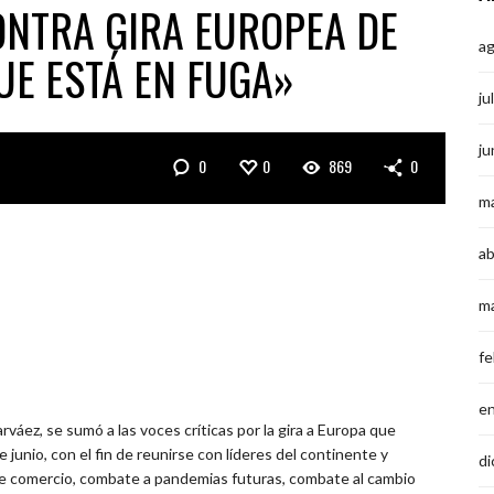
NTRA GIRA EUROPEA DE
a
UE ESTÁ EN FUGA»
ju
ju
0
0
869
0
m
ab
m
fe
e
arváez, se sumó a las voces críticas por la gira a Europa que
e junio, con el fin de reunirse con líderes del continente y
di
re comercio, combate a pandemias futuras, combate al cambio