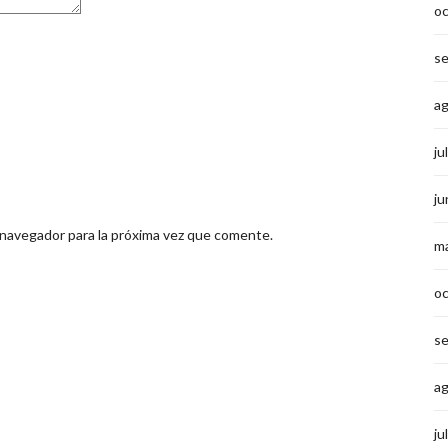
o
s
a
ju
ju
 navegador para la próxima vez que comente.
m
o
s
a
ju