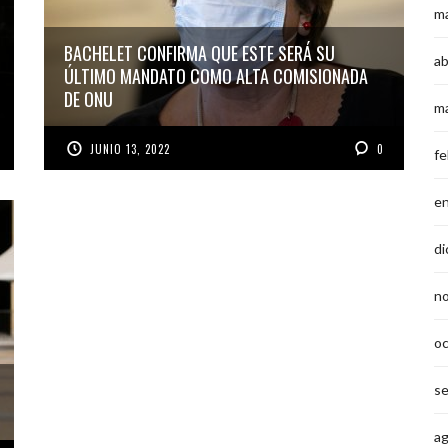
m
BACHELET CONFIRMA QUE ESTE SERÁ SU
ab
ÚLTIMO MANDATO COMO ALTA COMISIONADA
DE ONU
m
JUNIO 13, 2022
0
fe
e
di
n
o
s
a