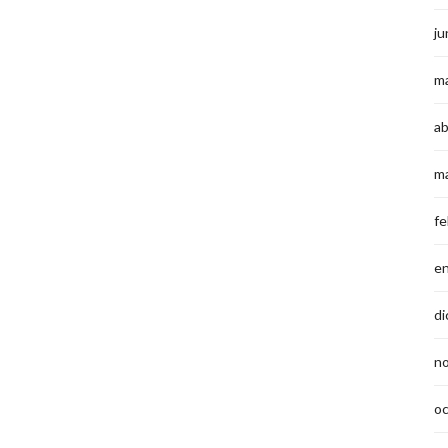
ju
m
ab
m
fe
e
di
n
o