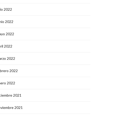
lio 2022
nio 2022
ayo 2022
ril 2022
arzo 2022
brero 2022
nero 2022
ciembre 2021
oviembre 2021