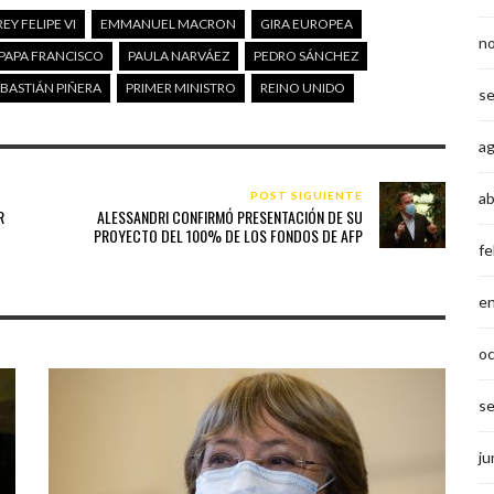
REY FELIPE VI
EMMANUEL MACRON
GIRA EUROPEA
n
PAPA FRANCISCO
PAULA NARVÁEZ
PEDRO SÁNCHEZ
EBASTIÁN PIÑERA
PRIMER MINISTRO
REINO UNIDO
s
a
POST SIGUIENTE
ab
R
ALESSANDRI CONFIRMÓ PRESENTACIÓN DE SU
PROYECTO DEL 100% DE LOS FONDOS DE AFP
fe
e
o
s
ju