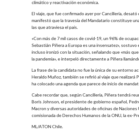
climático y reactivación económica.
El viaje, que fue confirmado ayer por Cancillería, desató 
manifestó que la travesía del Mandatario constituye un
las que atraviesa el país.
«Con más de 7 mil casos de covid-19, un 96% de ocupaci
Sebastián Piñera a Europa es una insensatez», sostuvo en
incluso ironizó con la situación, señalando que «más qu
la pandemia», e interpeló directamente a Piñera llamándol
La frase de la candidata no fue la única de su entorno ace
Heraldo Muñoz, también se refirió al viaje que realizará
ha colocado una agenda que parece de inicio de mandato 
Cabe recordar que, según Cancillería, Piñera tendrá reu
Boris Johnson, el presidente de gobierno español, Pedro
Macron y diversas autoridades de oficinas de Naciones Un
comisionada de Derechos Humanos de la ONU, la ex-Pre
ML/ATON Chile.