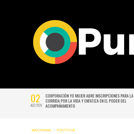
29
A LA 17ª
“LA PÉRGOLA DE LAS FLORES” VUELVE CON UNA VERSIÓN
L
RENOVADA Y CHISPEANTE BAJO LA DIRECCIÓN DE GUSTAV
BECERRA Y GERMÁN SILVA
JUL 2026
NACIONAL
POLÍTICA