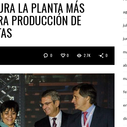
URA LA PLANTA MÁS
a
RA PRODUCCIÓN DE
ju
TAS
ju
m
0
0
2.7K
0
ab
m
fe
e
di