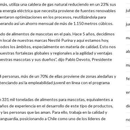
más, utiliza una caldera de gas natural reduciendo en un 23% sus
ju
a energía eléctrica que necesita proviene de fuentes renovables
entaron optimizaciones en los procesos, reutilizándola para
enerando así un ahorro mensual de más de 1.150 metros cúbicos.
ju
do de alimentos de mascotas en el país. Hace 5 años, decidimos
m
 local de nuestras marcas Nestlé Purina y aquí estamos hoy,
todos los ámbitos, especialmente en materia de calidad. Esto nos
ab
estras fortalezas globales y regionales a la agilidad y ventajas
nuestras mascotas y sus dueños”, dijo Pablo Devoto, Presidente
m
54 personas, más de un 70% de ellas proviene de zonas aledañas y
fe
nciando así la empleabilidad juvenil en línea con el programa
e
 331 mil toneladas de alimentos para mascotas, equivalentes a
di
años de experiencia en el desarrollo de este tipo de productos,
 las personas que las aman. Para ello, trabaja en la calidad y
anguardia, posicionando a Chile como uno de los líderes de
n