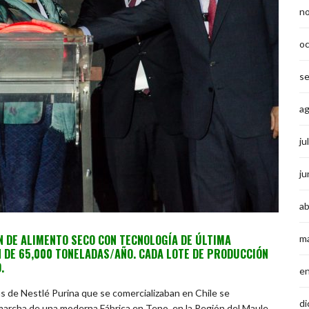
n
o
s
a
ju
ju
ab
N DE ALIMENTO SECO CON TECNOLOGÍA DE ÚLTIMA
m
 DE 65,000 TONELADAS/AÑO. CADA LOTE DE PRODUCCIÓN
.
e
 de Nestlé Purina que se comercializaban en Chile se
di
marcha de una moderna Fábrica en Teno, en la Región del Maule,