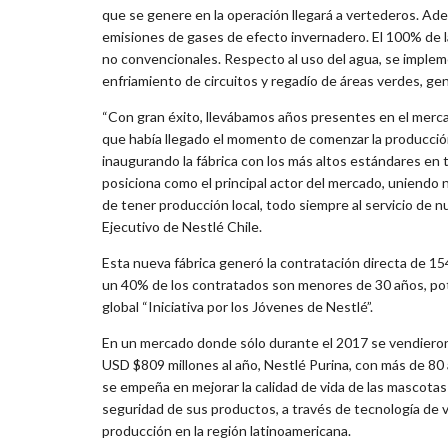
que se genere en la operación llegará a vertederos. Ade
emisiones de gases de efecto invernadero. El 100% de l
no convencionales. Respecto al uso del agua, se implem
enfriamiento de circuitos y regadío de áreas verdes, g
“Con gran éxito, llevábamos años presentes en el merca
que había llegado el momento de comenzar la producción
inaugurando la fábrica con los más altos estándares en 
posiciona como el principal actor del mercado, uniendo nu
de tener producción local, todo siempre al servicio de 
Ejecutivo de Nestlé Chile.
Esta nueva fábrica generó la contratación directa de 1
un 40% de los contratados son menores de 30 años, pote
global “Iniciativa por los Jóvenes de Nestlé”.
En un mercado donde sólo durante el 2017 se vendieron
USD $809 millones al año, Nestlé Purina, con más de 80 
se empeña en mejorar la calidad de vida de las mascotas y
seguridad de sus productos, a través de tecnología de v
producción en la región latinoamericana.