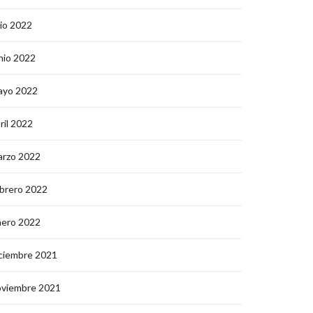
lio 2022
nio 2022
ayo 2022
ril 2022
arzo 2022
brero 2022
nero 2022
ciembre 2021
oviembre 2021