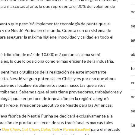
para mascotas al año, lo que representa el 80% del volumen de
n
 monto que permitió implementar tecnología de punta que la
s
o y de Nestlé Purina en el mundo. Cuenta con un sistema de
ara asegurar la máxima higiene, inocuidad y calidad en todo el
a
ab
Distribución de más de 10.000 m2 con un sistema semi
jes, lo que lo posiciona como el más eficiente de la industria.
fe
 sentimos orgullosos de la realización de este importante
cto. Nestlé ve gran potencial en Chile, y es por eso que ahora
e
uciremos localmente alimentos para mascotas que antes
rtábamos. Sabemos que el país tiene proveedores, trabajadores y
o
logía para ser un foco de innovación en la región”, aseguró
ent Freixe, Presidente Ejecutivo de Nestlé para las Américas.
s
ueva fábrica de Nestlé Purina se dedicará exclusivamente a la
oración de productos secos de sus tradicionales marcas tales
ju
o
Dog Chow
,
Cat Chow
,
Doko, Gati
y
Purina Excellent
para el mercado