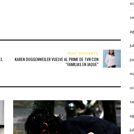
o
s
a
ju
POST SIGUIENTE
EL
KAREN DOGGENWEILER VUELVE AL PRIME DE TVN CON
ju
“FAMILIAS EN JAQUE”
m
o
s
a
ju