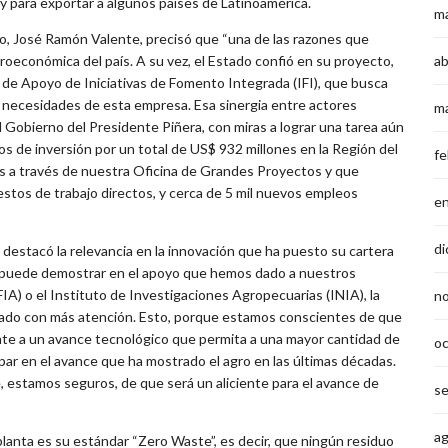
 y para exportar a algunos países de Latinoamérica.
m
o, José Ramón Valente, precisó que “una de las razones que
ab
croeconómica del país. A su vez, el Estado confió en su proyecto,
 de Apoyo de Iniciativas de Fomento Integrada (IFI), que busca
s necesidades de esta empresa. Esa sinergia entre actores
m
 Gobierno del Presidente Piñera, con miras a lograr una tarea aún
tos de inversión por un total de US$ 932 millones en la Región del
fe
 a través de nuestra Oficina de Grandes Proyectos y que
estos de trabajo directos, y cerca de 5 mil nuevos empleos
e
di
, destacó la relevancia en la innovación que ha puesto su cartera
se puede demostrar en el apoyo que hemos dado a nuestros
FIA) o el Instituto de Investigaciones Agropecuarias (INIA), la
n
sado con más atención. Esto, porque estamos conscientes de que
ente a un avance tecnológico que permita a una mayor cantidad de
o
par en el avance que ha mostrado el agro en las últimas décadas.
ue, estamos seguros, de que será un aliciente para el avance de
s
a
planta es su estándar “Zero Waste”, es decir, que ningún residuo