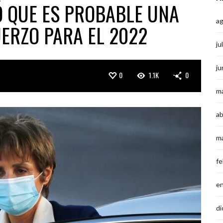
 QUE ES PROBABLE UNA
a
UERZO PARA EL 2022
ju
ju
0
1.1K
0
m
ab
m
fe
e
di