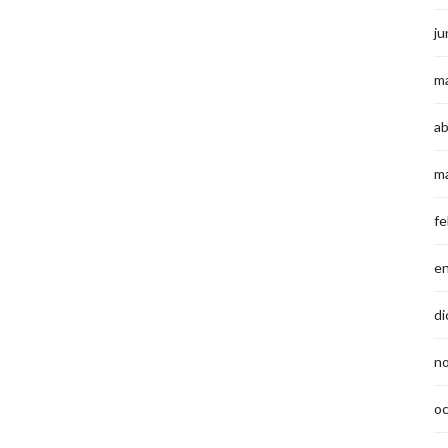
ju
m
ab
m
fe
e
di
n
o