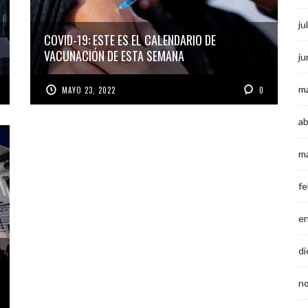
ju
COVID-19: ESTE ES EL CALENDARIO DE
VACUNACIÓN DE ESTA SEMANA
ju
m
MAYO 23, 2022
0
ab
m
fe
e
di
n