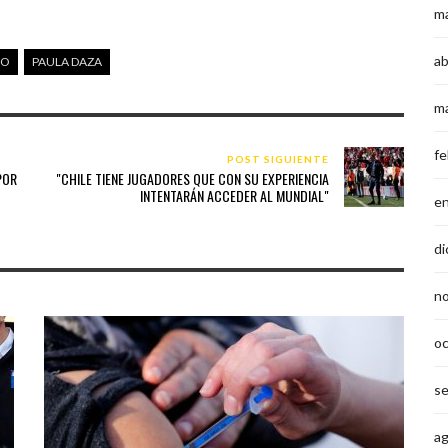
m
ab
ZO
PAULA DAZA
m
fe
POST SIGUIENTE
POR
"CHILE TIENE JUGADORES QUE CON SU EXPERIENCIA
INTENTARÁN ACCEDER AL MUNDIAL"
e
di
n
o
s
a