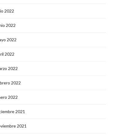
lio 2022
nio 2022
ayo 2022
ril 2022
arzo 2022
brero 2022
nero 2022
ciembre 2021
oviembre 2021