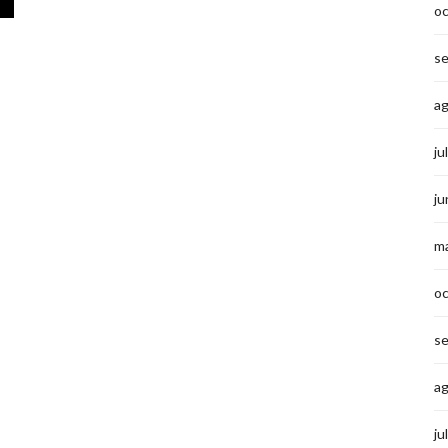
o
s
a
ju
ju
m
o
s
a
ju