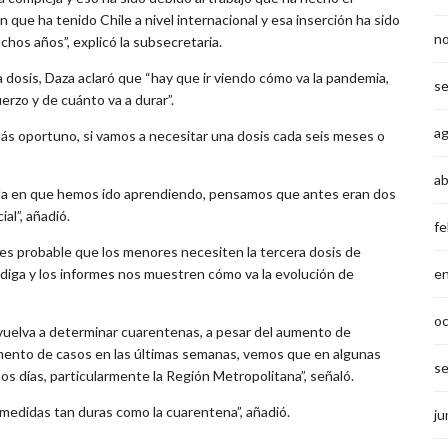
ón que ha tenido Chile a nivel internacional y esa inserción ha sido
n
hos años”, explicó la subsecretaria.
 dosis, Daza aclaró que “hay que ir viendo cómo va la pandemia,
s
rzo y de cuánto va a durar”.
a
 oportuno, si vamos a necesitar una dosis cada seis meses o
ab
ida en que hemos ido aprendiendo, pensamos que antes eran dos
al”, añadió.
fe
es probable que los menores necesiten la tercera dosis de
 diga y los informes nos muestren cómo va la evolución de
e
o
 vuelva a determinar cuarentenas, a pesar del aumento de
mento de casos en las últimas semanas, vemos que en algunas
s
imos días, particularmente la Región Metropolitana”, señaló.
edidas tan duras como la cuarentena”, añadió.
ju