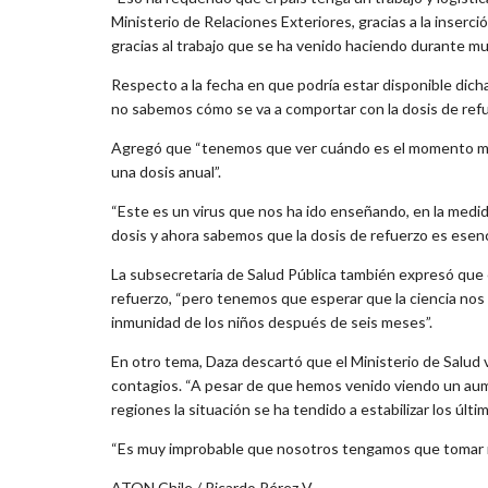
Ministerio de Relaciones Exteriores, gracias a la inserci
gracias al trabajo que se ha venido haciendo durante muc
Respecto a la fecha en que podría estar disponible dicha
no sabemos cómo se va a comportar con la dosis de refue
Agregó que “tenemos que ver cuándo es el momento más
una dosis anual”.
“Este es un virus que nos ha ido enseñando, en la med
dosis y ahora sabemos que la dosis de refuerzo es esenci
La subsecretaria de Salud Pública también expresó que 
refuerzo, “pero tenemos que esperar que la ciencia nos
inmunidad de los niños después de seis meses”.
En otro tema, Daza descartó que el Ministerio de Salud
contagios. “A pesar de que hemos venido viendo un au
regiones la situación se ha tendido a estabilizar los últ
“Es muy improbable que nosotros tengamos que tomar m
ATON Chile / Ricardo Pérez V.