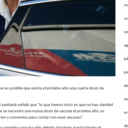
n
o
s
a
ju
ju
ab
ue es posible que exista el próximo año una cuarta dosis de
m
 sanitaria señaló que “lo que hemos visto es que no hay claridad
e se necesite una nueva dosis de vacuna el próximo año, es
e
es y convenios para contar con esas vacunas”.
di
ca compleja y eso ha sido debido al trabajo que ha hecho el