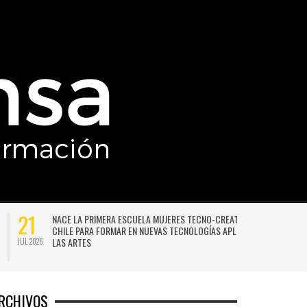
21
NACE LA PRIMERA ESCUELA MUJERES TECNO-CREATIVAS DE
CHILE PARA FORMAR EN NUEVAS TECNOLOGÍAS APLICADAS A
LAS ARTES
JUL 2026
JU
RCHIVOS