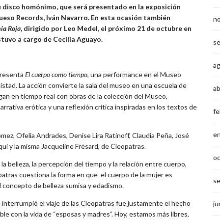
u disco homónimo, que será presentado en la exposición
Hueso Records, Iván Navarro. En esta ocasión también
n
ía Roja
, dirigido por Leo Medel, el próximo 21 de octubre en
stuvo a cargo de Cecilia Aguayo.
s
a
presenta
El cuerpo como tiempo
, una performance en el Museo
istad. La acción convierte la sala del museo en una escuela de
ab
gan en tiempo real con obras de la colección del Museo,
tiva erótica y una reflexión crítica inspiradas en los textos de
fe
e
mez, Ofelia Andrades, Denise Lira Ratinoff, Claudia Peña, José
ui y la misma Jacqueline Frësard, de Cleopatras.
o
la belleza, la percepción del tiempo y la relación entre cuerpo,
opatras cuestiona la forma en que el cuerpo de la mujer es
s
l concepto de belleza sumisa y edadismo.
nterrumpió el viaje de las Cleopatras fue justamente el hecho
ju
le con la vida de “esposas y madres”. Hoy, estamos más libres,