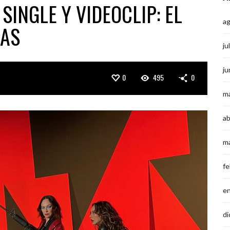
INGLE Y VIDEOCLIP: EL
a
RAS
ju
ju
0
495
0
m
ab
m
fe
e
di