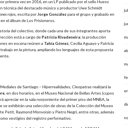
or primera vez en 2016, en un LP publicado por el sello Hueso
sión técnica del destacado músico y productor Uwe Schmidt
ju
nes rojo
s, escrita por
Jorge González
para el grupo y grabado en
 en el álbum de Los Prisioneros.
ju
storia del colectivo, donde cada una de sus integrantes aporta
dirección está a cargo de
Patricia Rivadeneira
; la producción
m
ciones en escena reúnen a
Tahía Gómez
, Cecilia Aguayo y Patricia
trabajo en la pintura, ampliando los lenguajes de esta propuesta
ab
sente.
m
fe
Mediales de Santiago – Hiperrealidades, Cleopatras realizará la
e
bre
, en dos horarios, en el Museo Nacional de Bellas Artes (cupos
drá apreciar en la sala norponiente del primer piso del MNBA, la
di
 se exhibirán una selección de obras de la Colección del Museo
te Petit, Raymond Monvoisin y Pietro Negri, entre otras, además
n
como vestigios del registro performativo.