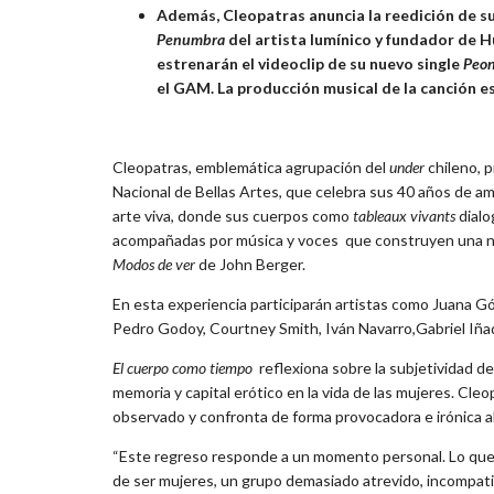
Además, Cleopatras anuncia la reedición de s
Penumbra
del artista lumínico y fundador de 
estrenarán el videoclip de su nuevo single
Peon
el GAM. La producción musical de la canción e
Cleopatras, emblemática agrupación del
under
chileno, 
Nacional de Bellas Artes, que celebra sus 40 años de am
arte viva, donde sus cuerpos como
tableaux vivants
dialo
acompañadas por música y voces que construyen una narra
Modos de ver
de John Berger.
En esta experiencia participarán artistas como Juana Gó
Pedro Godoy, Courtney Smith, Iván Navarro,Gabriel Iñaq
El cuerpo como tiempo
reflexiona sobre la subjetividad de 
memoria y capital erótico en la vida de las mujeres. Cle
observado y confronta de forma provocadora e irónica a
“Este regreso responde a un momento personal. Lo que i
de ser mujeres, un grupo demasiado atrevido, incompatib