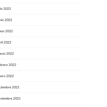
lio 2022
nio 2022
ayo 2022
ril 2022
arzo 2022
brero 2022
nero 2022
ciembre 2021
oviembre 2021