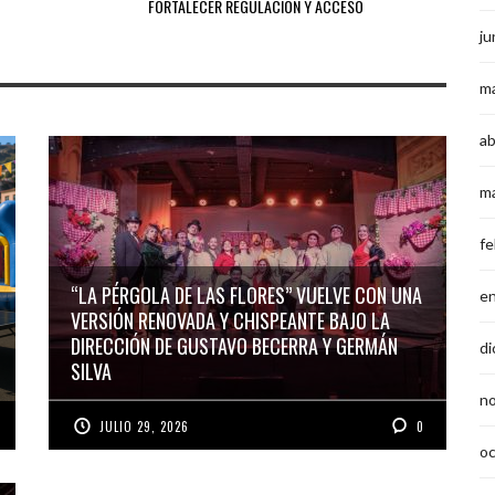
FORTALECER REGULACIÓN Y ACCESO
ju
m
ab
m
fe
“LA PÉRGOLA DE LAS FLORES” VUELVE CON UNA
e
VERSIÓN RENOVADA Y CHISPEANTE BAJO LA
DIRECCIÓN DE GUSTAVO BECERRA Y GERMÁN
di
SILVA
n
JULIO 29, 2026
0
o