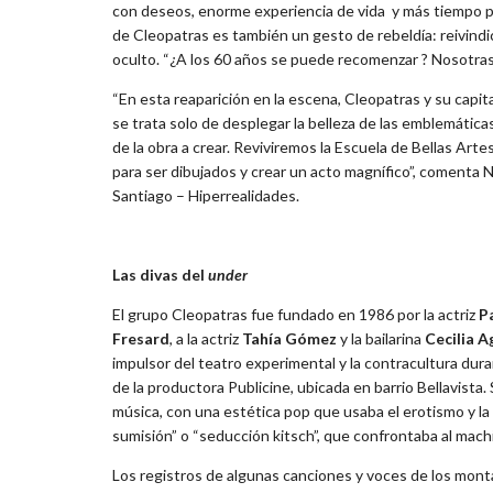
con deseos, enorme experiencia de vida y más tiempo pa
de Cleopatras es también un gesto de rebeldía: reivin
oculto. “¿A los 60 años se puede recomenzar ? Nosotras
“En esta reaparición en la escena, Cleopatras y su capit
se trata solo de desplegar la belleza de las emblemática
de la obra a crear. Reviviremos la Escuela de Bellas Ar
para ser dibujados y crear un acto magnífico”, comenta 
Santiago – Hiperrealidades.
Las divas del
under
El grupo Cleopatras fue fundado en 1986 por la actriz
P
Fresard
, a la actriz
Tahía Gómez
y la bailarina
Cecilia A
impulsor del teatro experimental y la contracultura dura
de la productora Publicine, ubicada en barrio Bellavista
música, con una estética pop que usaba el erotismo y la
sumisión” o “seducción kitsch”, que confrontaba al mach
Los registros de algunas canciones y voces de los mon