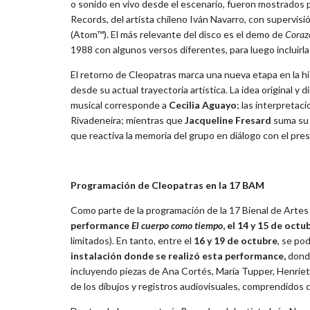
o sonido en vivo desde el escenario, fueron mostrados p
Records, del artista chileno Iván Navarro, con supervi
(Atom™). El más relevante del disco es el demo de
Corazo
1988 con algunos versos diferentes, para luego incluirla
El retorno de Cleopatras marca una nueva etapa en la hi
desde su actual trayectoria artística. La idea original y 
musical corresponde a
Cecilia Aguayo
; las interpreta
Rivadeneira; mientras que
Jacqueline Fresard
suma su 
que reactiva la memoria del grupo en diálogo con el pre
Programación de Cleopatras en la 17 BAM
Como parte de la programación de la 17 Bienal de Artes 
performance
El cuerpo como tiempo
, el 14 y 15 de octu
limitados). En tanto, entre el
16 y 19 de octubre
, se po
instalación donde se realizó esta performance,
donde
incluyendo piezas de Ana Cortés, María Tupper, Henriet
de los dibujos y registros audiovisuales, comprendidos 