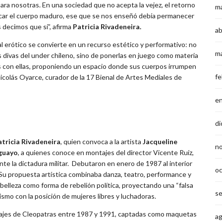
ra nosotras. En una sociedad que no acepta la vejez, el retorno
m
dicar el cuerpo maduro, ese que se nos enseñó debía permanecer
 decimos que sí”, afirma
Patricia Rivadeneira.
ab
al erótico se convierte en un recurso estético y performativo: no
m
s divas del under chileno, sino de ponerlas en juego como materia
tes con ellas, proponiendo un espacio donde sus cuerpos irrumpen
fe
Nicolás Oyarce, curador de la 17 Bienal de Artes Mediales de
e
di
atricia Rivadeneira
, quien convoca a la artista
Jacqueline
n
guayo
, a quienes conoce en montajes del director Vicente Ruíz,
nte la dictadura militar. Debutaron en enero de 1987 al interior
o
. Su propuesta artística combinaba danza, teatro, performance y
 belleza como forma de rebelión política, proyectando una “falsa
s
ismo con la posición de mujeres libres y luchadoras.
tajes de Cleopatras entre 1987 y 1991, captadas como maquetas
a