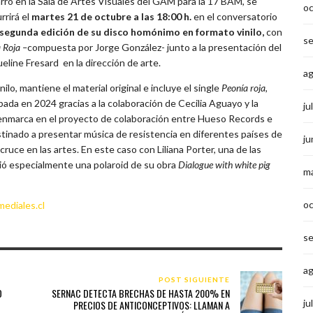
arro en la Sala de Artes Visuales del GAM para la 17 BAM, se
o
rrirá el
martes 21 de octubre a las 18:00 h.
en el conversatorio
la segunda edición de su disco homónimo
en formato vinilo,
con
s
 Roja –
compuesta por Jorge González- junto a la presentación del
ueline Fresard en la dirección de arte.
a
lo, mantiene el material original e incluye el single
Peonía roja
,
ada en 2024 gracias a la colaboración de Cecilia Aguayo y la
ju
 enmarca en el proyecto de colaboración entre Hueso Records e
stinado a presentar música de resistencia en diferentes países de
ju
ruce en las artes. En este caso con Liliana Porter, una de las
ió especialmente una polaroid de su obra
Dialogue with white pig
m
o
ediales.cl
s
a
POST SIGUIENTE
O
SERNAC DETECTA BRECHAS DE HASTA 200% EN
ju
PRECIOS DE ANTICONCEPTIVOS: LLAMAN A