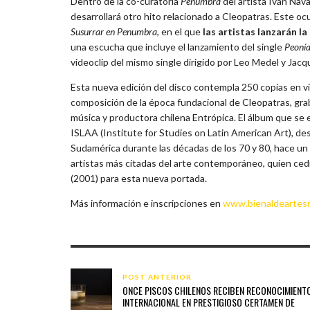
Dentro de la co-curatoría
Penumbra
del artista Iván Nav
desarrollará otro hito relacionado a Cleopatras. Este ocu
Susurrar en Penumbra
, en el que
las artistas lanzarán 
una escucha que incluye el lanzamiento del single
Peonía
videoclip del mismo single dirigido por Leo Medel y Jacq
Esta nueva edición del disco contempla 250 copias en vini
composición de la época fundacional de Cleopatras, grab
música y productora chilena Entrópica. El álbum que se
ISLAA (Institute for Studies on Latin American Art), de
Sudamérica durante las décadas de los 70 y 80, hace un c
artistas más citadas del arte contemporáneo, quien ced
(2001) para esta nueva portada.
Más información e inscripciones en
www.bienaldeartesm
POST ANTERIOR
ONCE PISCOS CHILENOS RECIBEN RECONOCIMIENT
INTERNACIONAL EN PRESTIGIOSO CERTAMEN DE