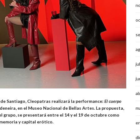
n
o
s
a
ju
ju
ab
s de Santiago, Cleopatras realizará la performance:
El cuerpo
vadeneira, en el Museo Nacional de Bellas Artes. La propuesta,
m
 grupo, se presentará entre el 14 y el 19 de octubre como
 memoria y capital erótico.
e
di