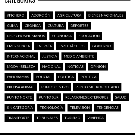
#FICHERO
ADOPCIÓN
AGRICULTURA
BIENES NACIONALES
CLIMA
CRÓNICA
CULTURA
DEPORTES
DERECHOS HUMANOS
ECONOMÍA
EDUCACIÓN
EMERGENCIA
ENERGÍA
ESPECTÁCULOS
GOBIERNO
INTERNACIONAL
JUSTICIA
MEDIO AMBIENTE
MODA - BELLEZA
NACIONAL
NOTICIAS
OPINIÓN
PANORAMAS
POLICIAL
POLÍTICA
POLÍTICA
PRENSA ANIMAL
PUNTO CENTRO
PUNTO METROPOLITANO
PUNTO NORTE
PUNTO SUR
RELACIONES EXTERIORES
SALUD
SIN CATEGORÍA
TECNOLOGÍA
TELEVISIÓN
TENDENCIAS
TRANSPORTE
TRIBUNALES
TURISMO
VIVIENDA