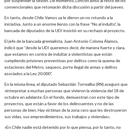
por suspender la sesión. De momento, Loncon avisó al resto de los
convencionales que retomarán dicha discusión a partir del jueves.
En tanto, desde Chile Vamos ya le dieron un no rotundo a la
iniciativa. Junto a un enorme lienzo con la frase “No al indulto”, la
bancada de diputados de la UDI insistió en su rechazo al proyecto.
El jefe de la bancada gremialista, Juan Antonio Coloma Álamos,
indicó que “desde la UDI queremos decir, de manera fuerte y clara,
que estamos en contra de indultar a violentistas que están
cumpliendo prisiones preventivas por delitos como la quema de
estaciones del Metro, saqueos, porte ilegal de armas y delitos
asociados a la Ley 20.000”.
En la misma línea, el diputado Sebastián Torrealba (RN) aseguró que
«interpretar a muchas personas que vivieron la violencia del 18 de
octubre en adelante. En el fondo, demuestran con este tipo de
proyectos, que están a favor de los delincuentes y no de las
personas de bien. Hay víctimas de la zona cero que les destruyeron
sus vidas, sus emprendimientos, sus trabajos y viviendas».
«En Chile nadie está detenido por lo que piensa, por lo tanto, no