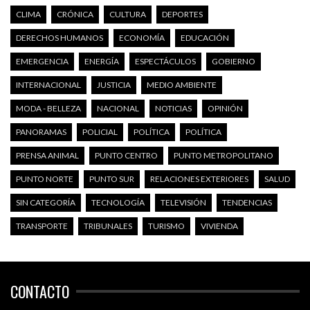
CLIMA
CRÓNICA
CULTURA
DEPORTES
DERECHOS HUMANOS
ECONOMÍA
EDUCACIÓN
EMERGENCIA
ENERGÍA
ESPECTÁCULOS
GOBIERNO
INTERNACIONAL
JUSTICIA
MEDIO AMBIENTE
MODA - BELLEZA
NACIONAL
NOTICIAS
OPINIÓN
PANORAMAS
POLICIAL
POLÍTICA
POLÍTICA
PRENSA ANIMAL
PUNTO CENTRO
PUNTO METROPOLITANO
PUNTO NORTE
PUNTO SUR
RELACIONES EXTERIORES
SALUD
SIN CATEGORÍA
TECNOLOGÍA
TELEVISIÓN
TENDENCIAS
TRANSPORTE
TRIBUNALES
TURISMO
VIVIENDA
CONTACTO