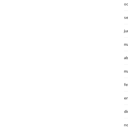
o
s
ju
m
ab
m
fe
e
di
n