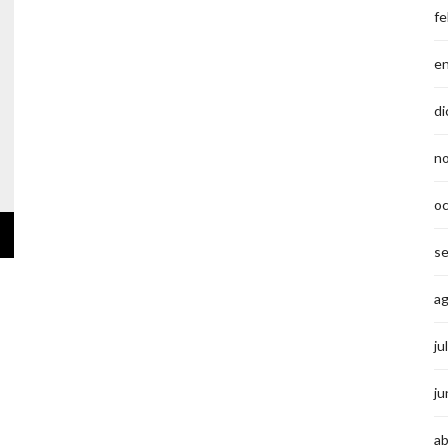
fe
e
di
n
o
s
a
ju
ju
ab