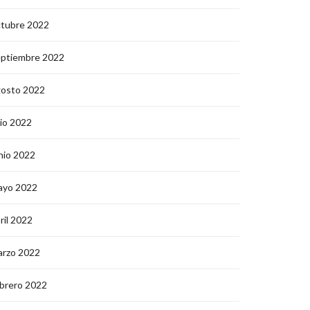
ctubre 2022
eptiembre 2022
gosto 2022
lio 2022
nio 2022
ayo 2022
ril 2022
arzo 2022
brero 2022