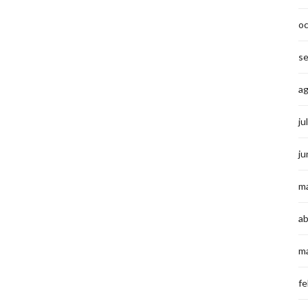
o
s
a
ju
ju
m
ab
m
fe