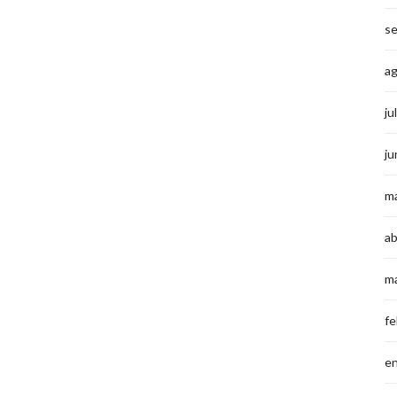
s
a
ju
ju
m
ab
m
fe
e