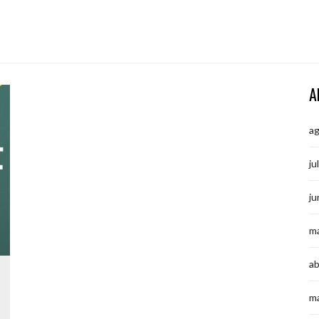
A
a
ju
ju
m
ab
m