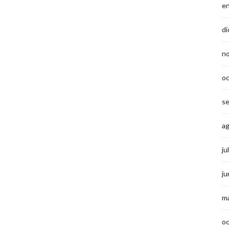
e
di
n
o
s
a
ju
ju
m
o