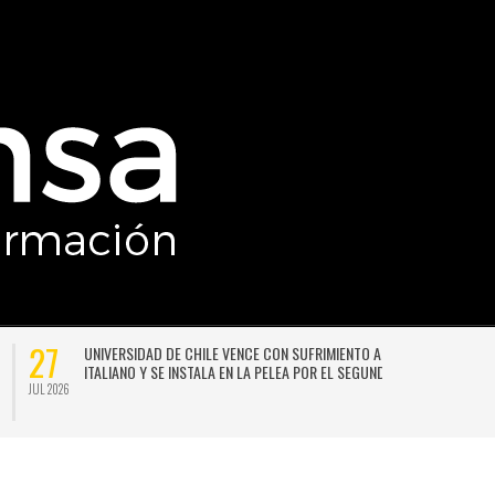
27
UNIVERSIDAD DE CHILE VENCE CON SUFRIMIENTO A AUDAX
ITALIANO Y SE INSTALA EN LA PELEA POR EL SEGUNDO LUGAR
JUL 2026
JU