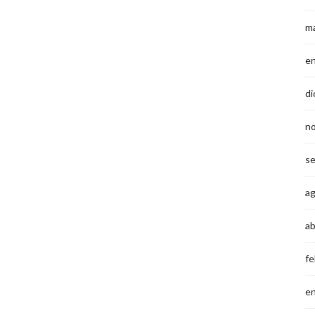
m
e
di
n
s
a
ab
fe
e