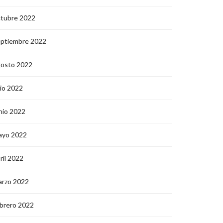
ctubre 2022
eptiembre 2022
gosto 2022
lio 2022
nio 2022
ayo 2022
ril 2022
arzo 2022
brero 2022