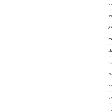
o
s
ju
m
ab
m
fe
e
di
n