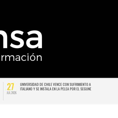
27
UNIVERSIDAD DE CHILE VENCE CON SUFRIMIENTO A AUDAX
ITALIANO Y SE INSTALA EN LA PELEA POR EL SEGUNDO LUGAR
JUL 2026
JU