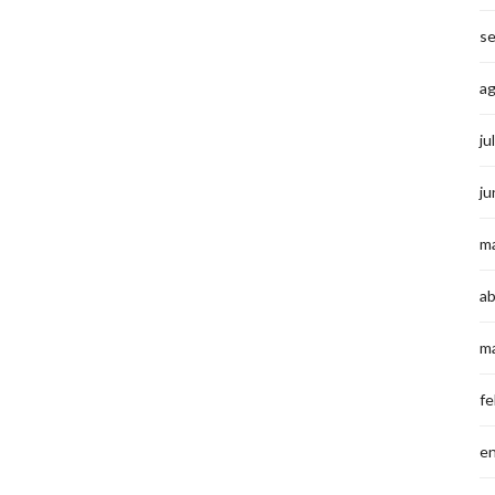
s
a
ju
ju
m
ab
m
fe
e