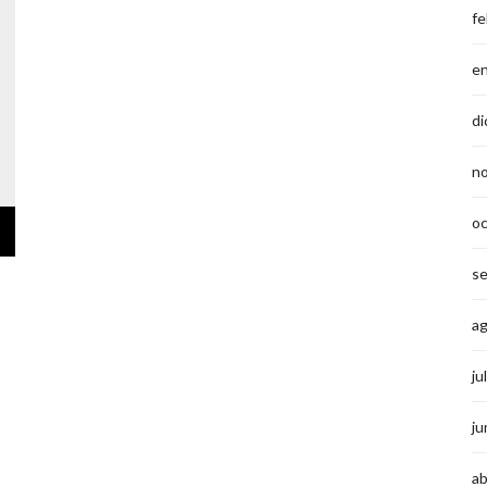
fe
e
di
n
o
s
a
ju
ju
ab