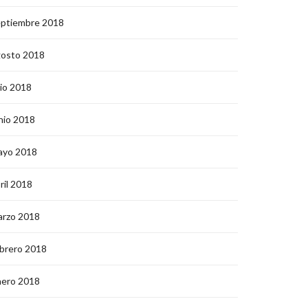
eptiembre 2018
gosto 2018
lio 2018
nio 2018
ayo 2018
ril 2018
arzo 2018
brero 2018
nero 2018