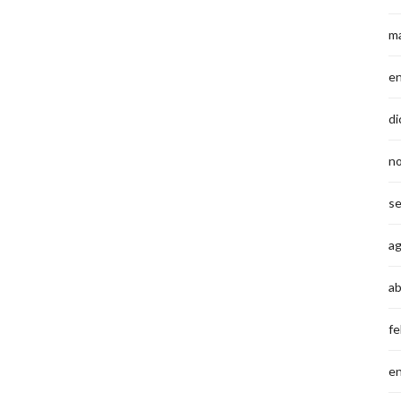
m
e
di
n
s
a
ab
fe
e