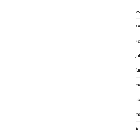
o
s
a
ju
ju
m
ab
m
fe