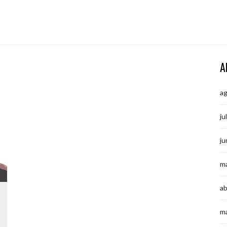
A
a
ju
ju
m
ab
m