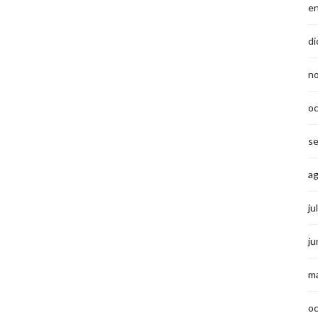
e
di
n
o
s
a
ju
ju
m
o