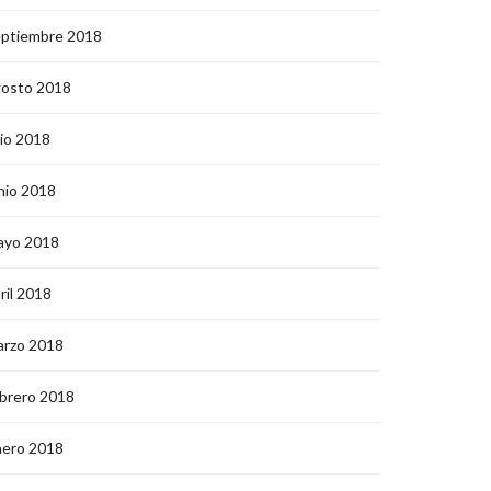
eptiembre 2018
gosto 2018
lio 2018
nio 2018
ayo 2018
ril 2018
arzo 2018
brero 2018
nero 2018