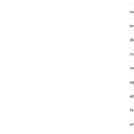
m
e
di
n
s
a
ab
fe
e