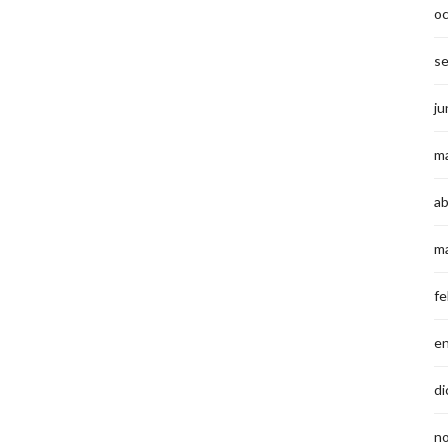
o
s
ju
m
ab
m
fe
e
di
n