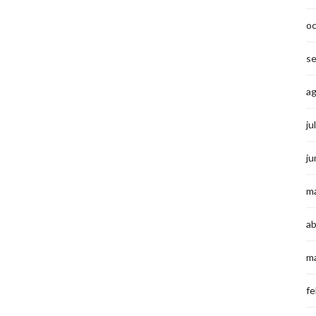
o
s
a
ju
ju
m
ab
m
fe