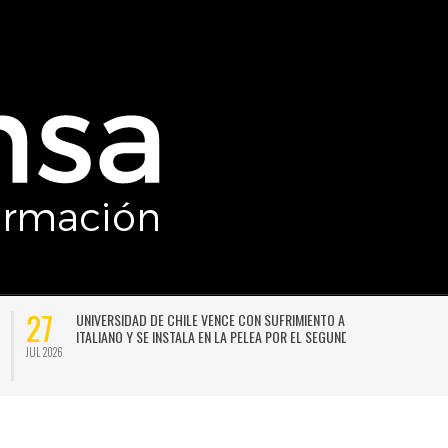
27
UNIVERSIDAD DE CHILE VENCE CON SUFRIMIENTO A AUDAX
ITALIANO Y SE INSTALA EN LA PELEA POR EL SEGUNDO LUGAR
JUL 2026
JU