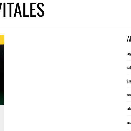
VITALES
A
a
ju
ju
m
ab
m