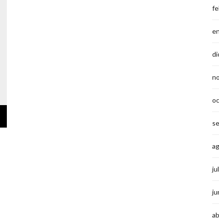
fe
e
di
n
o
s
a
ju
ju
ab