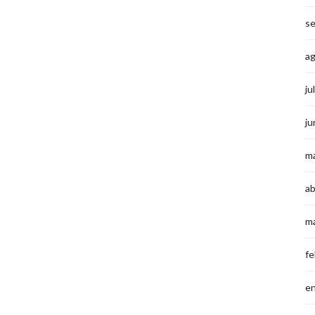
s
a
ju
ju
m
ab
m
fe
e