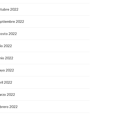
ctubre 2022
eptiembre 2022
gosto 2022
lio 2022
nio 2022
ayo 2022
ril 2022
arzo 2022
brero 2022