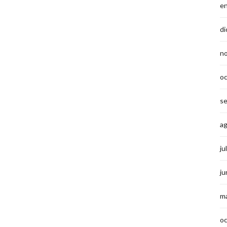
e
di
n
o
s
a
ju
ju
m
o