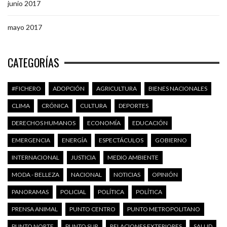
junio 2017
mayo 2017
CATEGORÍAS
#FICHERO
ADOPCIÓN
AGRICULTURA
BIENES NACIONALES
CLIMA
CRÓNICA
CULTURA
DEPORTES
DERECHOS HUMANOS
ECONOMÍA
EDUCACIÓN
EMERGENCIA
ENERGÍA
ESPECTÁCULOS
GOBIERNO
INTERNACIONAL
JUSTICIA
MEDIO AMBIENTE
MODA - BELLEZA
NACIONAL
NOTICIAS
OPINIÓN
PANORAMAS
POLICIAL
POLÍTICA
POLÍTICA
PRENSA ANIMAL
PUNTO CENTRO
PUNTO METROPOLITANO
PUNTO NORTE
PUNTO SUR
RELACIONES EXTERIORES
SALUD