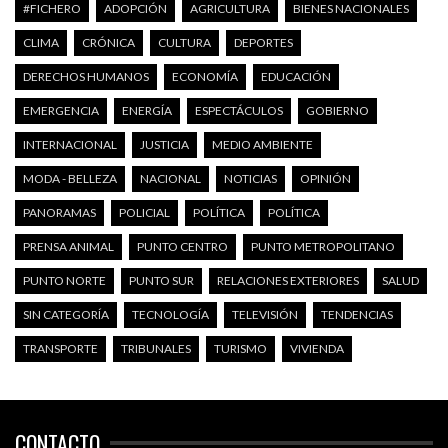
#FICHERO
ADOPCIÓN
AGRICULTURA
BIENES NACIONALES
CLIMA
CRÓNICA
CULTURA
DEPORTES
DERECHOS HUMANOS
ECONOMÍA
EDUCACIÓN
EMERGENCIA
ENERGÍA
ESPECTÁCULOS
GOBIERNO
INTERNACIONAL
JUSTICIA
MEDIO AMBIENTE
MODA - BELLEZA
NACIONAL
NOTICIAS
OPINIÓN
PANORAMAS
POLICIAL
POLÍTICA
POLÍTICA
PRENSA ANIMAL
PUNTO CENTRO
PUNTO METROPOLITANO
PUNTO NORTE
PUNTO SUR
RELACIONES EXTERIORES
SALUD
SIN CATEGORÍA
TECNOLOGÍA
TELEVISIÓN
TENDENCIAS
TRANSPORTE
TRIBUNALES
TURISMO
VIVIENDA
CONTACTO