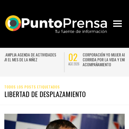
02
2
CORPORACIÓN YO MUJER ABRE INSCRIPCIONES PARA LA 17ª
CORRIDA POR LA VIDA Y ENFATIZA EN EL PODER DEL
ACOMPAÑAMIENTO
AGO 2026
JUL 
TODOS LOS POSTS ETIQUETADOS
LIBERTAD DE DESPLAZAMIENTO