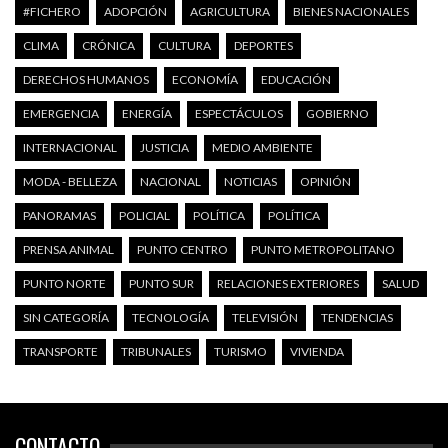
#FICHERO
ADOPCIÓN
AGRICULTURA
BIENES NACIONALES
CLIMA
CRÓNICA
CULTURA
DEPORTES
DERECHOS HUMANOS
ECONOMÍA
EDUCACIÓN
EMERGENCIA
ENERGÍA
ESPECTÁCULOS
GOBIERNO
INTERNACIONAL
JUSTICIA
MEDIO AMBIENTE
MODA - BELLEZA
NACIONAL
NOTICIAS
OPINIÓN
PANORAMAS
POLICIAL
POLÍTICA
POLÍTICA
PRENSA ANIMAL
PUNTO CENTRO
PUNTO METROPOLITANO
PUNTO NORTE
PUNTO SUR
RELACIONES EXTERIORES
SALUD
SIN CATEGORÍA
TECNOLOGÍA
TELEVISIÓN
TENDENCIAS
TRANSPORTE
TRIBUNALES
TURISMO
VIVIENDA
CONTACTO