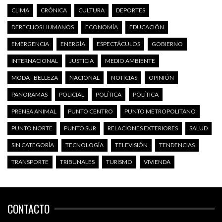
CLIMA
CRÓNICA
CULTURA
DEPORTES
DERECHOS HUMANOS
ECONOMÍA
EDUCACIÓN
EMERGENCIA
ENERGÍA
ESPECTÁCULOS
GOBIERNO
INTERNACIONAL
JUSTICIA
MEDIO AMBIENTE
MODA - BELLEZA
NACIONAL
NOTICIAS
OPINIÓN
PANORAMAS
POLICIAL
POLÍTICA
POLÍTICA
PRENSA ANIMAL
PUNTO CENTRO
PUNTO METROPOLITANO
PUNTO NORTE
PUNTO SUR
RELACIONES EXTERIORES
SALUD
SIN CATEGORÍA
TECNOLOGÍA
TELEVISIÓN
TENDENCIAS
TRANSPORTE
TRIBUNALES
TURISMO
VIVIENDA
CONTACTO