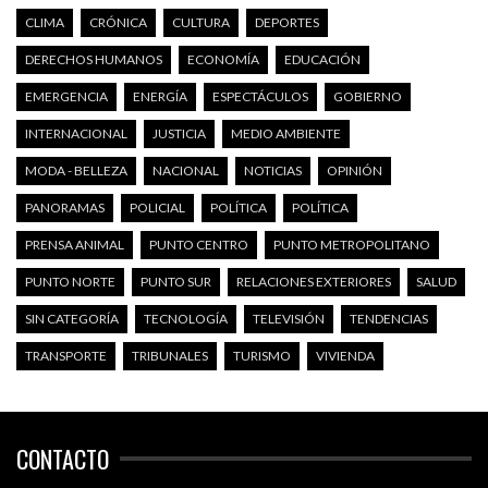
CLIMA
CRÓNICA
CULTURA
DEPORTES
DERECHOS HUMANOS
ECONOMÍA
EDUCACIÓN
EMERGENCIA
ENERGÍA
ESPECTÁCULOS
GOBIERNO
INTERNACIONAL
JUSTICIA
MEDIO AMBIENTE
MODA - BELLEZA
NACIONAL
NOTICIAS
OPINIÓN
PANORAMAS
POLICIAL
POLÍTICA
POLÍTICA
PRENSA ANIMAL
PUNTO CENTRO
PUNTO METROPOLITANO
PUNTO NORTE
PUNTO SUR
RELACIONES EXTERIORES
SALUD
SIN CATEGORÍA
TECNOLOGÍA
TELEVISIÓN
TENDENCIAS
TRANSPORTE
TRIBUNALES
TURISMO
VIVIENDA
CONTACTO