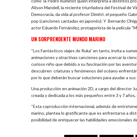
como la Pedro Ruminot quien interpreta a distíntos pró
Alison Mandell, la reciente triunfadora del Festival de Vi
Democracia, da vida al profesor Dimitri; el pequeño Gab
pop (canciones cantadas en japonés); Y Bernardo Ohiggins
actor Eduardo Fernández, protagonista de la película “M
UN SORPRENDENTE MUNDO MARINO
“Los Fantásticos viajes de Ruka” en tanto, invita a su
animaciones y atractivas canciones para acercar la cienc
curioso niño que debido a su fascinación por las aventura
descubren criaturas y fenómenos del océano enfrentánd
por lo que deberán buscar soluciones para ayudar a sus
Una producción en animación 2D, a cargo del director J
creada y dedicada a los más pequeños entre 3 y 7 años,
“Esta coproducción internacional, además de entretener 
marino, plantea lo gratificante que es enfrentarse a dis
posibilidad de enriquecer las habilidades emocionales de