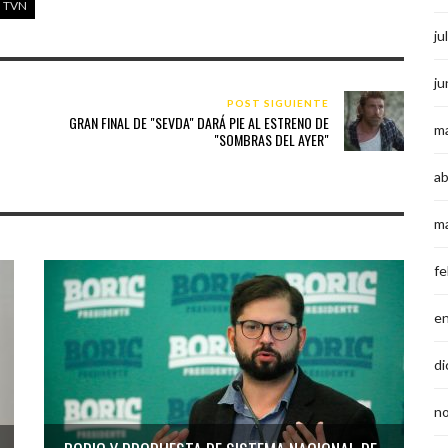
TVN
ju
ju
POST SIGUIENTE
GRAN FINAL DE "SEVDA" DARÁ PIE AL ESTRENO DE
m
"SOMBRAS DEL AYER"
ab
m
fe
e
di
n