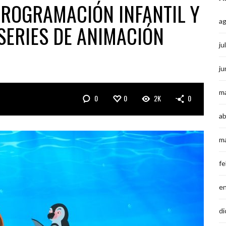
PROGRAMACIÓN INFANTIL Y
a
SERIES DE ANIMACIÓN
ju
ju
m
0
0
2K
0
ab
m
fe
e
di