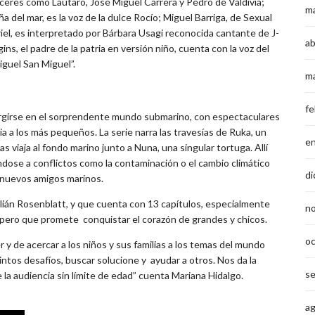
ceres como Lautaro, José Miguel Carrera y Pedro de Valdivia;
m
ña del mar, es la voz de la dulce Rocío; Miguel Barriga, de Sexual
riel, es interpretado por Bárbara Usagi reconocida cantante de J-
ab
, el padre de la patria en versión niño, cuenta con la voz del
iguel San Miguel”.
m
fe
mergirse en el sorprendente mundo submarino, con espectaculares
ia a los más pequeños. La serie narra las travesías de Ruka, un
e
s viaja al fondo marino junto a Nuna, una singular tortuga. Allí
ose a conflictos como la contaminación o el cambio climático
di
 nuevos amigos marinos.
ulián Rosenblatt, y que cuenta con 13 capítulos, especialmente
n
 pero que promete conquistar el corazón de grandes y chicos.
o
y de acercar a los niños y sus familias a los temas del mundo
tintos desafíos, buscar solucione y ayudar a otros. Nos da la
s
 la audiencia sin límite de edad” cuenta Mariana Hidalgo.
a