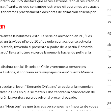
infantil de TVN destaca que estos estrenos “son el resultado de
s gratificante, es que con ambos estrenos ofreceremos un espacio
n
ues tendremos prácticamente dos horas de animación chilena por
s
EDY
a
ca antes la habíamos visto. La serie de animación en 2D, “Los
, un travieso niño de 10 años quien por accidente activa la
ab
istoria, trayendo al presente al padre de la patria, Bernardo
rdo” llega al futuro y pierde la memoria haciendo peligrar la
fe
istinta con la Historia de Chile y veremos a personajes
e
 Historia, al contrario está muy lejos de eso” cuenta Mariana
o
ra ayudar al joven “Bernardo Ohiggins” a recobrar la memoria y
s
solver los líos en que se meten. Ellos tendrán la colaboración de
erán la aventura para devolver al prócer al pasado.
ju
ctora “Houston” es que tras sus personajes hay importante voces