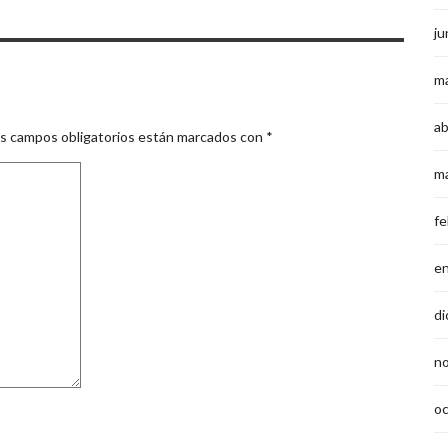
ju
m
ab
s campos obligatorios están marcados con
*
m
fe
e
di
n
o