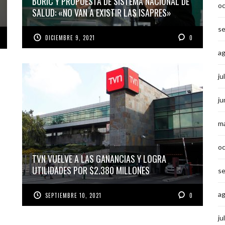
BORIC Y PROPUESTA DE SISTEMA NACIONAL DE
o
SALUD: «NO VAN A EXISTIR LAS ISAPRES»
s
DICIEMBRE 9, 2021
0
a
ju
ju
m
o
TVN VUELVE A LAS GANANCIAS Y LOGRA
UTILIDADES POR $2.380 MILLONES
s
a
SEPTIEMBRE 10, 2021
0
ju