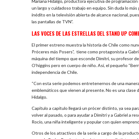
Mariana Hidalgo, productora ejecutiva de programación 
un largo y cuidadoso trabajo en equipo. Sin duda lo má
inédito en la televisión abierta de alcance nacional, p
las pantallas de TVN”.
LAS VOCES DE LAS ESTRELLAS DEL STAND UP COM
El primer estreno muestra la historia de Chile como nun
Próceres más Posers”, tiene como protagonista a Gabriel
máquina del tiempo que esconde Dimitri, su profesor de h
O’higgins pero en cuerpo de niño. Así, el pequeño “Berna
independencia de Chile.
“Con esta serie podemos entretenernos de una manera d
emblemáticos que vienen al presente. No es una clase de
Hidalgo.
Capítulo a capítulo llegará un prócer distinto, ya sea pa
volver al pasado, o para ayudar a Dimitri y a Gabriel a re
Rocío, una niña inteligente y popular con quien emprend
Otros de los atractivos de la serie a cargo de la produ