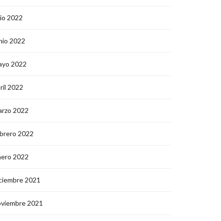
lio 2022
nio 2022
ayo 2022
ril 2022
arzo 2022
brero 2022
nero 2022
ciembre 2021
oviembre 2021